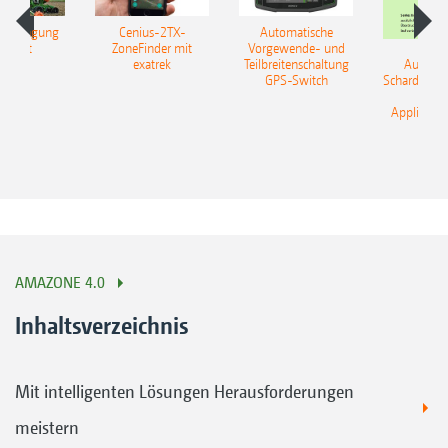
onsdüngung
Cenius-2TX-
Automatische
tiSpot
ZoneFinder mit
Vorgewende- und
exatrek
Teilbreitenschaltung
Automat
GPS-Switch
Schardruck
nac
Applikatio
AMAZONE 4.0
Inhaltsverzeichnis
Mit intelligenten Lösungen Herausforderungen
meistern