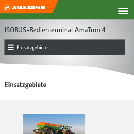
ISOBUS-Bedienterminal AmaTron 4
Einsatzgebiete
Konzept | Vorteile
Menü | Bedienung
Softwarelösungen
Produktübersicht
Einsatzgebiete