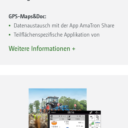
Teilbreitenschaltung für höchste Präzision
Spot-Spraying
GPS-Maps&Doc:
Datenaustausch mit der App AmaTron Share
GPS-ScenarioControl:
Teilflächenspezifische Applikation von
Dünger oder Saatgut in einem Arbeitsgang
Routenanzeige als Orientierungshilfe im
Weitere Informationen +
Feld – immer gleiche Fahrwege
GPS-Track:​​​​​​​
Optische Parallelfahrhilfe zur Orientie rung
im Feld