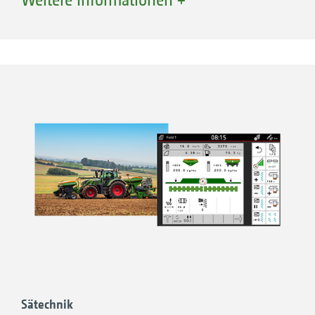
Georeferenzierte Dokumentation
Datenaustausch mit der App AmaTron Share
GPS-Switch basic:
Automatische Vorgewende- und
Teilbreitenschaltung mit bis zu 16
Teilbreiten
Parabelförmige Teilbreitenschaltung
Vorgewendemanagement HeadlandControl
zur Optimierung der Düngerverteilung am
Vorgewende
GPS-Switch pro:
Sätechnik
DynamicSpread – dynamische