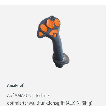
Teilbreitenschaltung
MultiBoom – individuelle Ein- und
Ausschaltpunkte per Section Control für
Hackelemente und z. B. Bandspritzung
Teilflächenspezifische Applikation von
Flüssigdünger oder Pflanzenschutzmittel
+
AmaPilot
Auf AMAZONE Technik
optimierter Multifunktionsgriff (AUX-N-fähig)