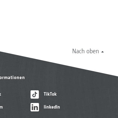
Nach oben
formationen
k
TikTok
am
linkedIn