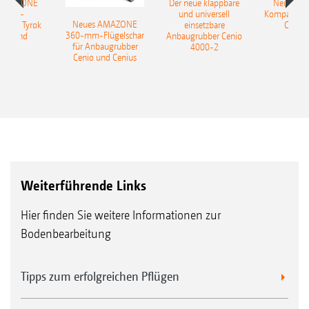
 AMAZONE
Der neue klappbare
Neue AM
sattel-
und universell
Kompaktsch
Neues AMAZONE
pflug Tyrok
einsetzbare
Catros
360-mm-Flügelschar
 Onland
Anbaugrubber Cenio
für Anbaugrubber
4000-2
Cenio und Cenius
Komfortable Bedienung über der GreenDrill 501 oder
des FTenders über das ISOBUS-Bedienterminal
AmaTron 4
Weiterführende Links
Hier finden Sie weitere Informationen zur
Bodenbearbeitung
Tipps zum erfolgreichen Pflügen