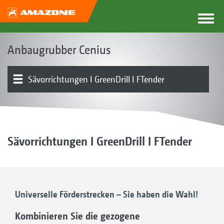
Anbaugrubber Cenius
Sävorrichtungen I GreenDrill I FTender
Das Cenius-Konzept
Produkttypen
Zinken | Schare
Einebnung | Walzen | Nachläufer
Anhängung
Produktübersicht
Ausstattungen
Sävorrichtungen I GreenDrill I FTender
Universelle Förderstrecken – Sie haben die Wahl!
Kombinieren Sie die gezogene