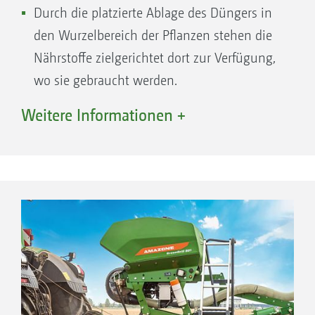
Durch die platzierte Ablage des Düngers in
den Wurzelbereich der Pflanzen stehen die
Nährstoffe zielgerichtet dort zur Verfügung,
wo sie gebraucht werden.
Hohe Nährstoffeffizienz für bessere
Weitere Informationen +
Jugendentwicklung der Pflanze durch
schnellere und bessere Verfügbarkeit.
Reduzierung der Düngermenge dank
geringeren Oberflächenverlusten durch
verminderte Ausgasung oder Auswaschung
möglich.
Reduzierung von Überfahrten durch die
Kombination von Düngung und Lockerung
des Bodens für effizientes, wirtschaftliches