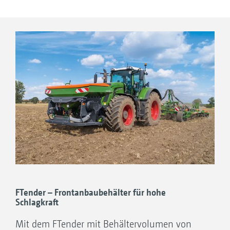
Ihre Vorteile
Ausbringung von Zwischenfrüchten und
Feinsaatgut direkt in Kombination mit der
Bodenbearbeitung
Auch große Ausbringmengen durch
verschiedener Dosierwalzen möglich
Breitflächige Einarbeitung über Prallteller
Sicher und komfortabel über Trittstufen zu
erreichen
Präzise Dosierung mit hervorragender
Querverteilung
FTender – Frontanbaubehälter für hohe
Schlagkraft
Komfortable Maschinensteuerung über
Mit dem FTender mit Behältervolumen von
ISOBUS möglich, sodass ein