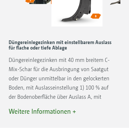
Arbeitsbreite
Kombination von verschiedenen
Sävorrichtungen
Große Ausbringmengen möglich
Variabel mit 12 bis 48 Auslässen
Düngereinlegezinken mit einstellbarem Auslass
für flache oder tiefe Ablage
Teilflächenspezifische Saat
Düngereinlegezinken mit 40 mm breitem C-
Mix-Schar für die Ausbringung von Saatgut
… egal ob mit GreenDrill oder FTender
oder Dünger unmittelbar in den gelockerten
Mit der universellen Förderstrecke können die
Boden, mit Auslasseinstellung 1) 100 % auf
Cenius mit unterschiedlichen Einrichtungen
der Bodenoberfläche über Auslass A, mit
zur Saat kombiniert werden. So lässt sich die
Auslasseinstellung 2) 50 % auf der
Weitere Informationen +
GreenDrill 501 mit einem Behältervolumen
Bodenoberfläche über Auslass A und 50 % im
von 500 l genauso einsetzen, wie die
Boden auf Arbeitstiefe über Auslass B, 3) 100