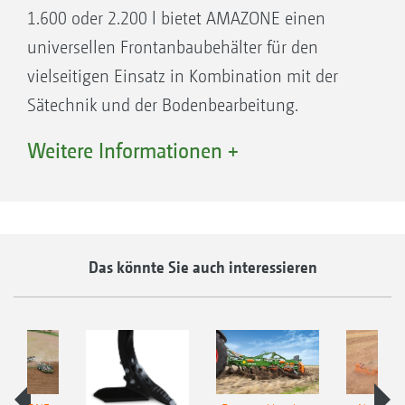
1.600 oder 2.200 l bietet AMAZONE einen
teilflächenspezifisches Abarbeiten von
universellen Frontanbaubehälter für den
Applikationskarten ermöglicht wird
vielseitigen Einsatz in Kombination mit der
Sätechnik und der Bodenbearbeitung.
Dank vollständiger ISOBUS-Integration kann
Weitere Informationen +
die Bedienung der Behälter über das ISOBUS-
Bedienterminal erfolgen. In Kombination mit
GPS-Switch (SectionControl) kann die
Ausbringmenge sogar teilflächenspezifisch
Das könnte Sie auch interessieren
über Applikationskarte erfolgen.
GreenDrill 501 im Einsatz mit einem Ceus 5000-2TX
Ultra