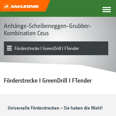
Anhänge-Scheibeneggen-Grubber-
Kombination Ceus
Förderstrecke I GreenDrill I FTender
Das Ceus-Konzept
Produkttypen
Scheibenfeld
Zinkenfeld
Einebnung
Arbeitstiefenverstellung
Walzen I Striegel
Deichsel I Anhängung I Fahrwerk
Produktübersicht
Förderstrecke I GreenDrill I FTender
Universelle Förderstrecken – Sie haben die Wahl!