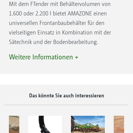
Mit dem FTender mit Behältervolumen von
ISOBUS (GD 501) möglich, sodass ein
1.600 oder 2.200 l bietet AMAZONE einen
teilflächenspezifisches Abarbeiten von
universellen Frontanbaubehälter für den
Applikationskarten ermöglicht wird
vielseitigen Einsatz in Kombination mit der
Sätechnik und der Bodenbearbeitung.
Dank vollständiger ISOBUS-Integration kann
Weitere Informationen +
die Bedienung der Behälter über das ISOBUS-
Bedienterminal erfolgen. In Kombination mit
GPS-Switch (SectionControl) kann die
Ausbringmenge sogar teilflächenspezifisch
Das könnte Sie auch interessieren
über Applikationskarte erfolgen.
Düngereinlegezinken mit 40 mm breitem C-
Mix-Schar für die Ausbringung von Saatgut
oder Dünger unmittelbar in den gelockerten