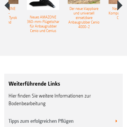
GreenDrill 501: für alle gezogenen Maschinen mit
Boden, mit Auslasseinstellung 1) 100 %
 AMAZONE
Der neue klappbare
Neue AM
einem Behältervolumen von 500 l und
sattel-
und universell
Kompaktsch
oberhalb an Auslass A, mit Auslasseinstellung
hydraulischem Gebläse
Neues AMAZONE
pflug Tyrok
einsetzbare
Catros
360-mm-Flügelschar
 Onland
Anbaugrubber Cenio
2) 50 % oberhalb an Auslass A und 50 %
für Anbaugrubber
4000-2
Cenio und Cenius
unterhalb an Auslass B und mit
Auslasseinstellung 3) 100 % unterhalb an
Komfortable Bedienung über das ISOBUS-Terminal
Auslass B.
Saatgut-Prallteller für die oberflächliche
Ausbringung vor der Walze
Weiterführende Links
Hier finden Sie weitere Informationen zur
Bodenbearbeitung
Tipps zum erfolgreichen Pflügen