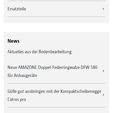
verbessern, insbesondere in trockenen
Ersatzteile
Jahren.
Hohe Nährstoffeffizienz für bessere
Jugendentwicklung der Pflanze durch
schnellere und bessere Verfügbarkeit.
News
Reduzierung der Düngermenge dank
geringeren Oberflächenverlusten durch
Aktuelles aus der Bodenbearbeitung
verminderte Ausgasung oder Auswaschung
möglich.
Neue AMAZONE Doppel-Federringwalze DFW 580
Reduzierung der Überfahren für die
für Anbaugeräte
Düngung und Einarbeitung des Düngers
Gülle gut ausbringen mit der Kompaktscheibenegge
möglich, da alles in einem Schritt erfolgen
Catros pro
kann.