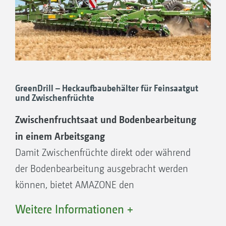
Segmentverteilerkopf
Beste Querverteilung über die gesamte
Arbeitsbreite
Kombination von verschiedenen
Sävorrichtungen
Große Ausbringmengen möglich
GreenDrill – Heckaufbaubehälter für Feinsaatgut
und Zwischenfrüchte
Variabel mit 12 bis 48 Auslässen
Teilflächenspezifische Saat
Zwischenfruchtsaat und Bodenbearbeitung
in einem Arbeitsgang
Damit Zwischenfrüchte direkt oder während
… egal ob mit GreenDrill oder FTender
der Bodenbearbeitung ausgebracht werden
Mit der universellen Förderstrecke kann die
können, bietet AMAZONE den
Ceus mit unterschiedlichen Einrichtungen zur
Heckaufbaubehälter GreenDrill 501 an, dessen
Weitere Informationen +
Saat kombiniert werden. So lässt sich die
Behälter 500 l fasst und sicher über Trittstufen