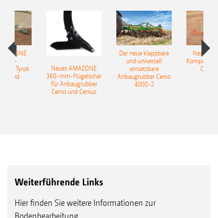
 AMAZONE
Der neue klappbare
Neue AM
sattel-
und universell
Kompaktsch
Neues AMAZONE
pflug Tyrok
einsetzbare
Catros
360-mm-Flügelschar
 Onland
Anbaugrubber Cenio
für Anbaugrubber
4000-2
Cenio und Cenius
Weiterführende Links
Hier finden Sie weitere Informationen zur
Bodenbearbeitung