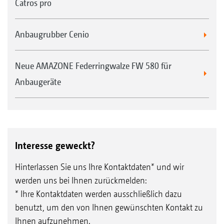
Catros pro
* Zu beachten! In Verbindung mit einem TS-
Fahrwerk ist das Wenden auf der
Anbaugrubber Cenio
Nachlaufwalze nicht möglich.
Winkelprofilwalze WW 580 mm
Neue AMAZONE Federringwalze FW 580 für
Anbaugeräte
Interesse geweckt?
Hinterlassen Sie uns Ihre Kontaktdaten* und wir
werden uns bei Ihnen zurückmelden:
U-Profilwalze UW 580 mm
* Ihre Kontaktdaten werden ausschließlich dazu
benutzt, um den von Ihnen gewünschten Kontakt zu
Ihnen aufzunehmen.