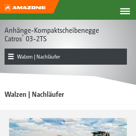
Anhänge-Kompaktscheibenegge
+
Catros
03-2TS
Walzen | Nachläufer
Grundgerät | Rahmen
Vorwerkzeuge
Produktübersicht
Universelle Förderstrecken | GreenDrill
Austattungen
Frontanbaubehälter FTender | Heckbehälter XTender
Walzen | Nachläufer