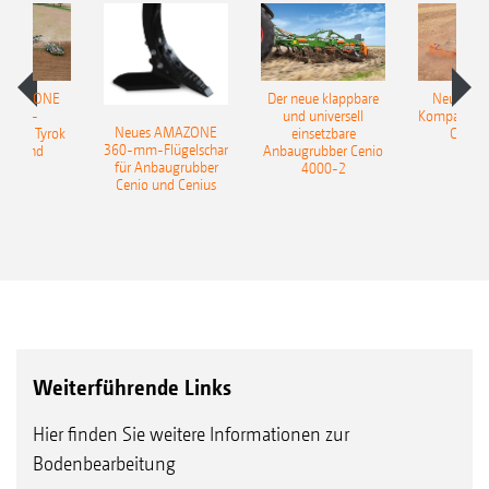
Optional gibt es die Walzenlager jetzt in einer
HD-Ausführung für maximale
 AMAZONE
Der neue klappbare
Neue AM
Einsatzsicherheit und extreme Lebensdauer
sattel-
und universell
Kompaktsch
Neues AMAZONE
pflug Tyrok
einsetzbare
Catros
Extreme Lebensdauer durch metallische
360-mm-Flügelschar
 Onland
Anbaugrubber Cenio
für Anbaugrubber
4000-2
Gleitringdichtung
Cenio und Cenius
Völlig wartungsfrei mit
Lebensdauerschmierung dank
Getriebeölfüllung
Striegelsystem* für die Nachlaufwalzen SW, PW, KW
und UW
Robust und unempfindlich aufgrund von
Pendelrollen- statt Kugellager
Weiterführende Links
Hier finden Sie weitere Informationen zur
Bodenbearbeitung