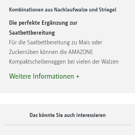
Lagerzapfen ausgestattet. Dadurch wird der
Kombinationen aus Nachlaufwalze und Striegel
Instandsetzungsaufwand bei Lagerschäden auf
Die perfekte Ergänzung zur
ein Minimum reduziert. Die robusten
Saatbettbereitung
Pendelrollenlager sorgen dabei für eine große
Für die Saatbettbereitung zu Mais oder
Zuverlässigkeit und lange Lebensdauer.
Zuckerrüben können die AMAZONE
Kompaktscheibeneggen bei vielen der Walzen
zusätzlich mit einem Striegel ausgerüstet
HD-Walzenlager
Weitere Informationen +
werden. Striegel schaffen eine sehr
feinkrümelige Bodenstruktur und damit die
perfekten Keimbedingungen für nachfolgende
Kulturen. Ein weiterer Vorteil bei dem Einsatz
Das könnte Sie auch interessieren
eines Striegels ist die Optimierung der
Strohverteilung.