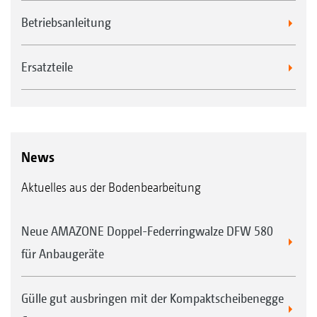
Betriebsanleitung
Stabwalze SW 600 mm
Ersatzteile
Federräumersystem für die Nachlaufwalze UW
News
Aktuelles aus der Bodenbearbeitung
Tandemwalze TW 520/380 mm
Neue AMAZONE Doppel-Federringwalze DFW 580
für Anbaugeräte
Gülle gut ausbringen mit der Kompaktscheibenegge
Striegelsystem für die Nachlaufwalzen TW und DUW