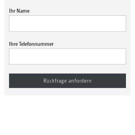
Ihr Name
Ihre Telefonnummer
Doppel-U-Profilwalze DUW 580 mm
Keilringwalze KW 580 mm