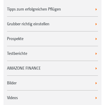
Tipps zum erfolgreichen Pflügen
Federmessersystem* für die Nachlaufwalze WW
Grubber richtig einstellen
Prospekte
Stabwalze SW 520 mm
Testberichte
AMAZONE FINANCE
Striegelsystem für die Nachlaufwalze KWM und DW
Bilder
Videos