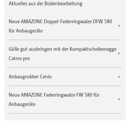
Aktuelles aus der Bodenbearbeitung
Die aktuellen Maschineneinstellungen wie 4)
Arbeitstiefe der Scheiben können an gut
Neue AMAZONE Doppel-Federringwalze DFW 580
ablesbaren Skalen vom Traktor aus eingesehen
für Anbaugeräte
werden.
Gülle gut ausbringen mit der Kompaktscheibenegge
Catros pro
Anbaugrubber Cenio
Vorteile des Smart Frame Systems für Catros
Unabhängige Einstellung des Vorwerkzeugs
Neue AMAZONE Federringwalze FW 580 für
und der Scheiben, ohne gegenseitige
Anbaugeräte
Beeinflussung und ohne Beeinflussung des
Heckstriegels oder des Rahmens
Bei tieferem Arbeiten im Boden wird der