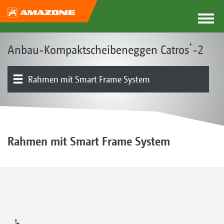
+
Anbau-Kompaktscheibeneggen Catros
-2
Rahmen mit Smart Frame System
Das Catros-Konzept
Produkttypen
Produktübersicht
Scheiben
Walzen I Striegel
Catros pro
GreenDrill
Ausstattung
Rahmen mit Smart Frame System