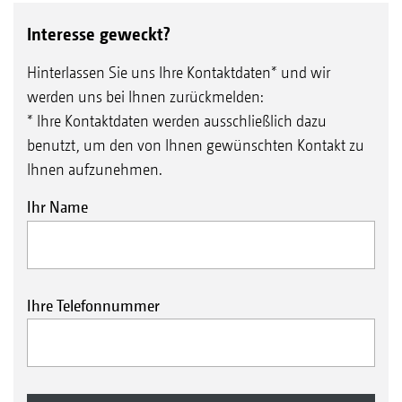
Durchgang der Maschine durch Verdrehen
Interesse geweckt?
der Scheibenträger automatisch erhöht
Optional mit hydraulisch stufenloser
Hinterlassen Sie uns Ihre Kontaktdaten* und wir
werden uns bei Ihnen zurückmelden:
Einstellung der Arbeitstiefe vom Traktor für
* Ihre Kontaktdaten werden ausschließlich dazu
maximalen Komfort
benutzt, um den von Ihnen gewünschten Kontakt zu
Eine gut ablesbare Skala ermöglicht eine
Ihnen aufzunehmen.
Orientierung bei der Einstellung der
Ihr Name
Arbeitstiefe
Ihre Telefonnummer