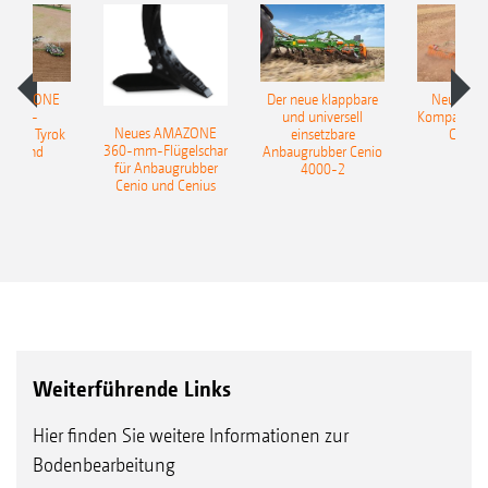
 AMAZONE
Der neue klappbare
Neue AM
sattel-
und universell
Kompaktsch
Neues AMAZONE
pflug Tyrok
einsetzbare
Catros
360-mm-Flügelschar
 Onland
Anbaugrubber Cenio
für Anbaugrubber
4000-2
Cenio und Cenius
Weiterführende Links
Hier finden Sie weitere Informationen zur
Bodenbearbeitung