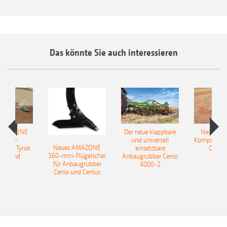
Das könnte Sie auch interessieren
 AMAZONE
Der neue klappbare
Neue AM
sattel-
und universell
Kompaktsch
Neues AMAZONE
pflug Tyrok
einsetzbare
Catros
360-mm-Flügelschar
 Onland
Anbaugrubber Cenio
für Anbaugrubber
4000-2
Cenio und Cenius