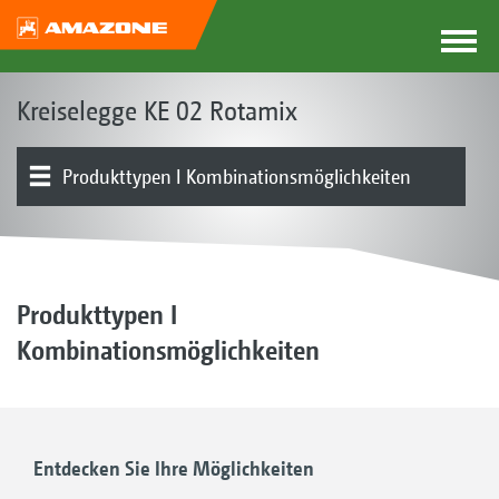
Kreiselegge KE 02 Rotamix
Produkttypen I Kombinationsmöglichkeiten
Das Rotamix-Konzept
Produktübersicht
System Rotamix I DirectDrive
Walzen
Ausstattungen
Das Schnellkuppelsystem QuickLink
Produkttypen I
Kombinationsmöglichkeiten
Entdecken Sie Ihre Möglichkeiten