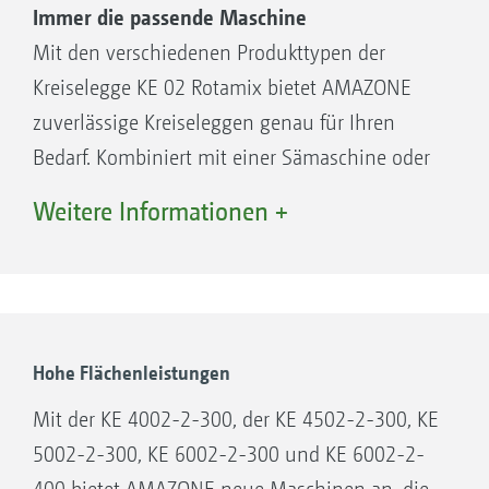
Immer die passende Maschine
Mit den verschiedenen Produkttypen der
Kreiselegge KE 02 Rotamix bietet AMAZONE
zuverlässige Kreiseleggen genau für Ihren
Bedarf. Kombiniert mit einer Sämaschine oder
im Soloeinsatz stehen die
Weitere Informationen +
Bodenbearbeitungsgeräte für ihre
kompromisslose Zuverlässigkeit und Qualität.
Für die Wahl der Walze stehen diverse Typen
zur Verfügung, sodass die komplette Einheit
der Bodenbearbeitung perfekt auf die
Hohe Flächenleistungen
jeweiligen Standortverhältnisse angepasst
Mit der KE 4002-2-300, der KE 4502-2-300, KE
werden kann.
5002-2-300, KE 6002-2-300 und KE 6002-2-