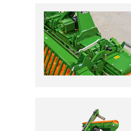
+
Aufbausämaschine
Centaya
Cataya
Precea A
oder Anbausämaschine
D9
1
Kombination nur mit den Aufbausäm
TRW 500/600, KW 580 und KWM 600 