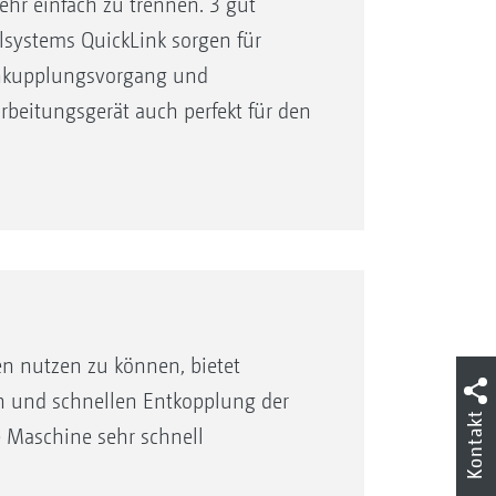
hr einfach zu trennen. 3 gut
systems QuickLink sorgen für
Ankupplungsvorgang und
rbeitungsgerät auch perfekt für den
n nutzen zu können, bietet
n und schnellen Entkopplung der
Kontakt
 Maschine sehr schnell
nellkuppelsystem QuickLink –
facher, schneller und werkzeugloser