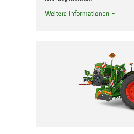
Bodenbearbeitungsgerät
Weitere Informationen +
Kreiselegge KE 02 Rotamix
Kreiselgrubber KX/KG Cultimix
Anbau-Kompaktscheibenegge Comb
mit Walzen
Stabwalze SW
Zahnpackerwalze PW
Trapezringwalze TRW
Keilringwalze KW oder
Keilringwalze mit Matrixreifenprof