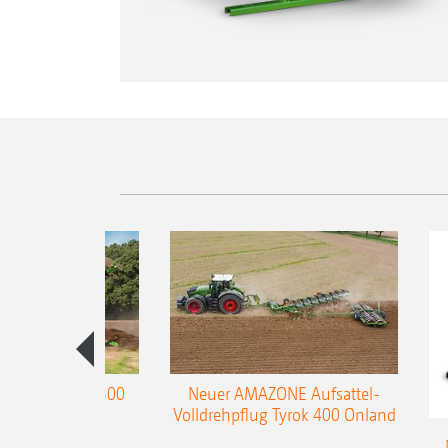
enpflug Teres 300
Neuer AMAZONE Aufsattel-
Volldrehpflug Tyrok 400 Onland