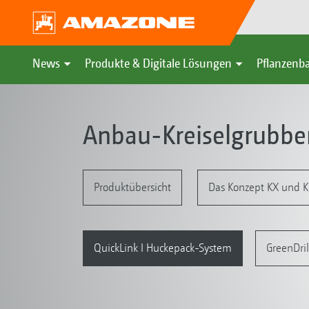
News
Produkte & Digitale Lösungen
Pflanzenba
Anbau-Kreiselgrubber
Produktübersicht
Das Konzept KX und 
QuickLink I Huckepack-System
GreenDril