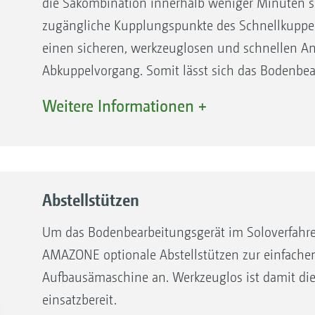
die Säkombination innerhalb weniger Minuten se
zugängliche Kupplungspunkte des Schnellkuppel
einen sicheren, werkzeuglosen und schnellen 
Abkuppelvorgang. Somit lässt sich das Bodenbea
Soloeinsatz nutzen.
Weitere Informationen +
Abstellstützen
Um das Bodenbearbeitungsgerät im Soloverfahre
AMAZONE optionale Abstellstützen zur einfache
Aufbausämaschine an. Werkzeuglos ist damit die
Kreiselgrubber KX und KG
Sch
einsatzbereit.
Ein