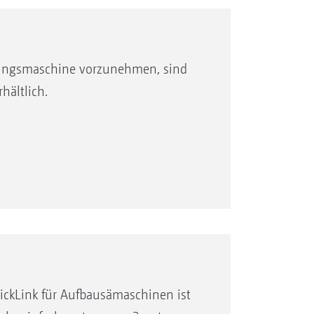
tungsmaschine vorzunehmen, sind
hältlich.
cea A und mit den Walzen PW 600,
ickLink für Aufbausämaschinen ist