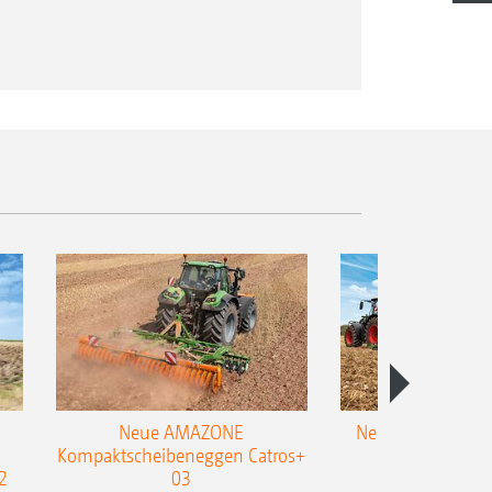
uppelvorgang und Abkuppelvorgang
Neue AMAZONE
Neuer Doppelstrie
Kompaktscheibeneggen Catros+
Flachgrubber
2
03