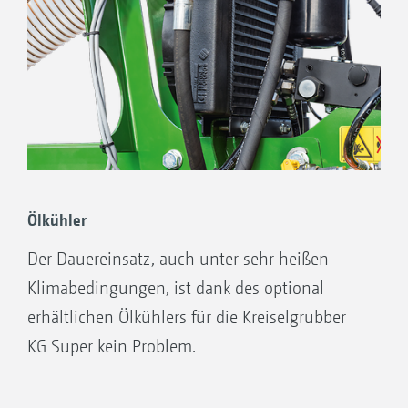
Für die Steuerung der Maschine steht der Bedien-
Computer 5.2 zur Verfügung
Ölkühler
Der Dauereinsatz, auch unter sehr heißen
Klimabedingungen, ist dank des optional
erhältlichen Ölkühlers für die Kreiselgrubber
KG Super kein Problem.