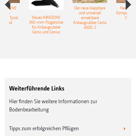
 AMAZONE
Der neue klappbare
Neue AM
sattel-
und universell
Kompaktsch
Neues AMAZONE
pflug Tyrok
einsetzbare
Catros
360-mm-Flügelschar
 Onland
Anbaugrubber Cenio
für Anbaugrubber
4000-2
Cenio und Cenius
Serienmäßig werden Flügelschare mit einer Breite
von 30 cm eingesetzt. Optional sind
breitaufbrechende Flügelschare mit einer Breite von
Weiterführende Links
60 cm sowie eine Seitenblechverlängerung möglich.
Hier finden Sie weitere Informationen zur
Bodenbearbeitung
Tipps zum erfolgreichen Pflügen