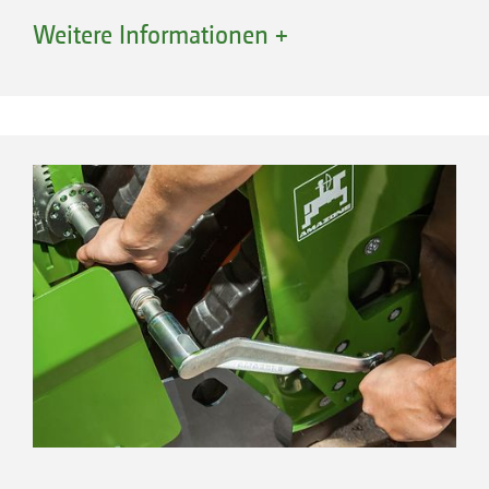
Saatguts erfolgt über Prallteller. Im
Weitere Informationen +
Dosierbereich unterhalb des Saatgutbehälters
befindet sich die Säwelle, die je nach
Saatgutbeschaffenheit und Ausbringmengen
mit Normalsärädern oder Feinsärädern
bestückt wird.
Ihre Vorteile
Zwischenfrüchte und Feinsaatgut direkt mit
der Stoppelbearbeitung oder
Bodenbearbeitung säen
Verschiedene Dosierwalzen verfügbar
Breitflächige Einarbeitung über Prallteller
Leicht erreichbar über Trittstufen