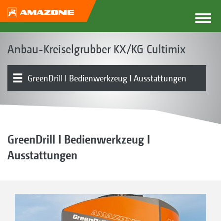
Anbau-Kreiselgrubber KX/KG Cultimix
GreenDrill I Bedienwerkzeug I Ausstattungen
Das Konzept KX und KG
Produkttypen
Antriebssystem Cultimix I Zinken
Arbeitstiefenverstellung
Walzen
QuickLink I Huckepack-System
Produktübersicht
GreenDrill I Bedienwerkzeug I
Ausstattungen