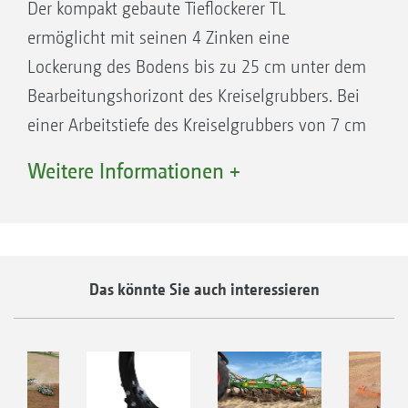
Der kompakt gebaute Tieflockerer TL
ermöglicht mit seinen 4 Zinken eine
Lockerung des Bodens bis zu 25 cm unter dem
Bearbeitungshorizont des Kreiselgrubbers. Bei
einer Arbeitstiefe des Kreiselgrubbers von 7 cm
lockert der TL bis zu 32 cm tief. Optional bietet
Weitere Informationen +
AMAZONE damit die Möglichkeit an, pfluglose
Bestellung auch bei hohem Strohanfall
durchzuführen. Die pfluglose Bestellung mit
Tieflockerung in einem Arbeitsgang verhindert
Das könnte Sie auch interessieren
Bodenverdichtungen im Saathorizont.