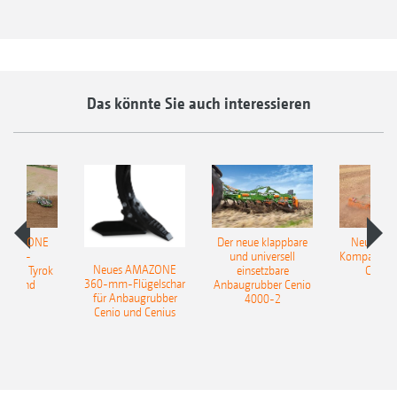
Das könnte Sie auch interessieren
 AMAZONE
Der neue klappbare
Neue AM
sattel-
und universell
Kompaktsch
Neues AMAZONE
pflug Tyrok
einsetzbare
Catros
360-mm-Flügelschar
 Onland
Anbaugrubber Cenio
für Anbaugrubber
4000-2
Cenio und Cenius