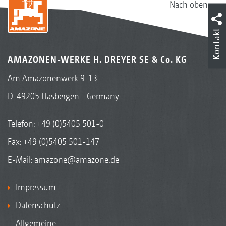
Nach oben
Weniger Überlappungen und Fehlstellen
Einsparung von Betriebsmitteln
Kontakt
Ergebnis:
Gleichmäßige Bestände entlang des
Weniger Bestandsschäden und
Vorgewendes
Umweltbelastungen
AMAZONEN-WERKE H. DREYER SE & Co. KG
Verbesserte Querverteilung am
Am Amazonenwerk 9-13
Vorgewende
D-49205 Hasbergen - Germany
Ausschaltpunkt verlagert
Erweitertes Vorgewende
Telefon:
+49 (0)5405 501-0
Innere Wurfweite mit HeadlandControl
Fax: +49 (0)5405 501-147
E-Mail:
amazone@amazone.de
Impressum
Datenschutz
Allgemeine