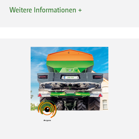
landwirtschaftlichen Praxis eine große
Weitere Informationen +
Herausforderung bei der gleichmäßigen
mineralischen Düngung dar. Mit dem System
AMAZONE WindControl (nach Prof. Dr. Karl
Wild, HTW Dresden) kann der Windeinfluss auf
das Streubild permanent überwacht und
automatisch ausgeglichen werden.
Praxisversuche zeigen auf, dass das System ca.
80 % der Streuzeit aktiv auf Windeinflüsse
reagiert und das Streubild optimiert.