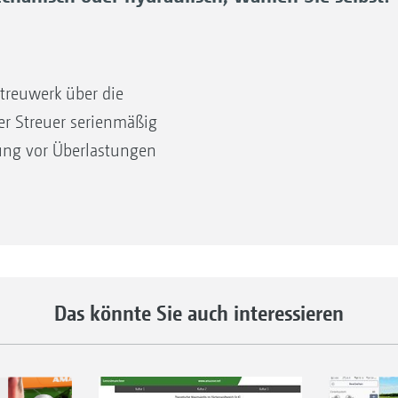
Dreidimensionales Streubild
Das Streuwerk wurde mit
ung der Dosieröffnung bleibt das Streubild auch bei var
dreidimensionalen Streubildern
treuwerk über die
die Position des Einleitsystems nicht angepasst werden
entwickelt, damit eine perfekte
er Streuer serienmäßig
Querverteilung bis zu 54 m Arbeitsbreite
ung vor Überlastungen
entsteht. Die großen Überlappungszonen
ebe wird die eingehende
sorgen für ein perfektes Streubild und
ss die Streuscheiben eine
sind deutlich stabiler gegenüber
 Weise kann bei niedrigeren
sämtlichen äußeren Einflüssen wie Seitenwind, 
f maximaler Arbeitsbreite
wechselnde Düngerqualität.
Das könnte Sie auch interessieren
n Einleitsystem ist ein