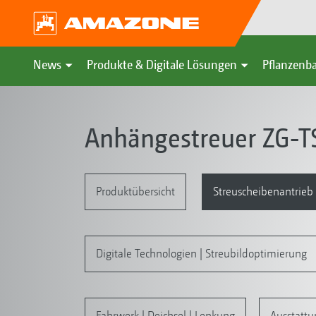
News
Produkte & Digitale Lösungen
Pflanzenba
Anhängestreuer ZG-T
Produktübersicht
Streuscheibenantrieb 
Digitale Technologien | Streubildoptimierung
Fahrwerk | Deichsel | Lenkung
Ausstatt