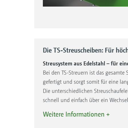
Die TS-Streuscheiben: Für höchs
Streusystem aus Edelstahl – für ei
Bei den TS-Streuern ist das gesamte 
gefertigt und sorgt somit für eine la
Die unterschiedlichen Streuschaufele
schnell und einfach über ein Wechse
perfekte Lösung, z. B. für den Lohnu
Weitere Informationen +
Für das Normalstreuen und das Gren
AutoTS unterschiedliche Streuschaufel