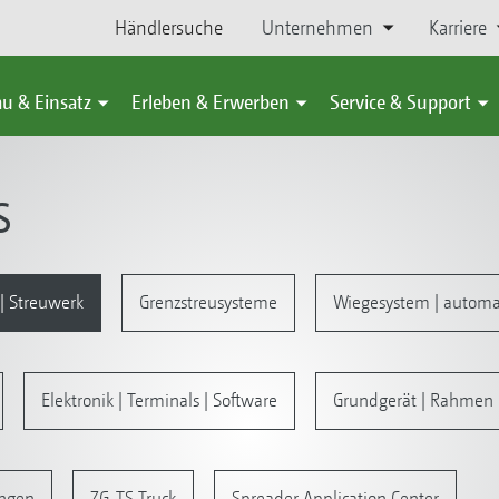
Händlersuche
Unternehmen
Karriere
u & Einsatz
Erleben & Erwerben
Service & Support
S
| Streuwerk
Grenzstreusysteme
Wiegesystem | autom
Elektronik | Terminals | Software
Grundgerät | Rahmen |
ungen
ZG-TS Truck
Spreader Application Center