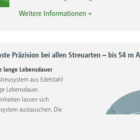
Weitere Informationen +
Das elektrische Rührwerk sorgt mit der Bürstenei
Düngerfluss auf die Streuscheibe.
te Präzision bei allen Streuarten – bis 54 m A
ne lange Lebensdauer
Streusystem aus Edelstahl
nge Lebensdauer.
inheiten lassen sich
lsystem austauschen. Die
nternehmer.
zstreuen werden mit dem
n aktiviert, ohne dass ein