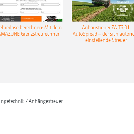
er Streuscheibendrehzahl
hrerlöse berechnen: Mit dem
Anbaustreuer ZA-TS 01
en in Keilen. In
AMAZONE Grenzstreurechner
AutoSpread – der sich auto
einstellende Streuer
d bis zu 128 Teilbreiten möglich.
 ermöglicht die seitenunabhängige Regelung eine Kom
ngetechnik
Anhängestreuer