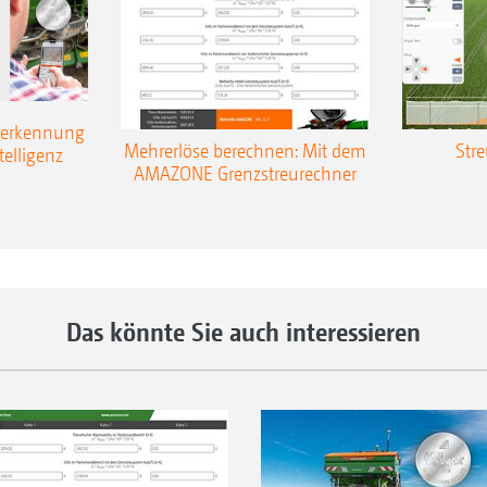
 möglich
offsparenden Übersetzung von 1:1,33
kupplung schützt vor Überlast
rerkennung
Mehrerlöse berechnen: Mit dem
Stre
telligenz
AMAZONE Grenzstreurechner
nantrieb
bhängig von der
unterschiedlichen
 werden. Auf diese Weise
Das könnte Sie auch interessieren
besonders komfortabel und
renzstreuen arbeitet der
iben-Drehzahlen, sodass im
 Feldgrenze die
werden kann.