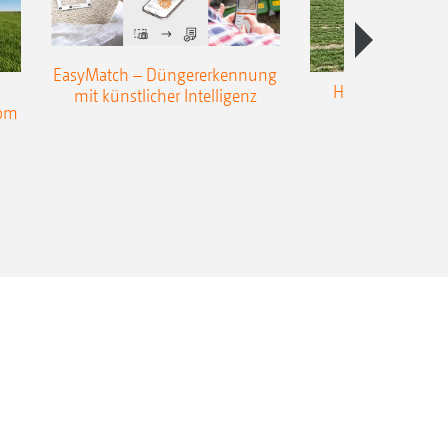
EasyMatch – Düngererkennung
Hangstreuen - 
mit künstlicher Intelligenz
nom
Präzisio
pensation des Windeinflusses