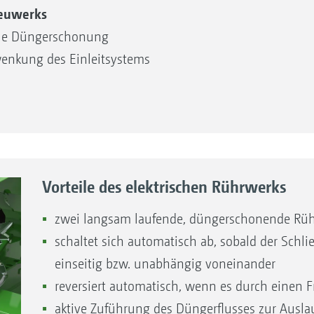
treuwerks
male Düngerschonung
hwenkung des Einleitsystems
unktionen Section Control, HeadlandControl, WindContr
exakte Düngerdosierung bei Ausbringmengen von 3 kg/min
lung der Einleitschaufel
s integrierten Grenzstreusystems
Vorteile des elektrischen Rührwerks
enz- und Normalstreuen durch Verfahren der Einleitscha
rfkantiges Rand-, Grenz- und Grabenstreuen
zwei langsam laufende, düngerschonende Rü
he Wurfweiten und doppelte Überlappung selbst bei eine
schaltet sich automatisch ab, sobald der Schl
einseitig bzw. unabhängig voneinander
t einfach wechselbaren Streuschaufelsets TS 10, TS 20 u
reversiert automatisch, wenn es durch einen F
aktive Zuführung des Düngerflusses zur Ausla