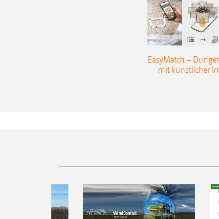
Section Control mit 16 Teilbreiten
Robuster Antrieb mit einer kraftst
Serienmäßige Gelenkwelle mit Reib
EasyMatch – Dünge
mit künstlicher In
Hydro – Hydraulischer Streuscheibe
Mit der Hydro-Ausstattung kann una
Motordrehzahl des Traktors und mit 
Streuscheiben-Drehzahlen gearbeitet
wird Kraftstoff gespart und es kann 
präzise gestreut werden. Auch beim G
Streuer mit verschiedenen Streusche
Überlappungsbereich als auch an der
bestmögliche Querverteilung erzielt 