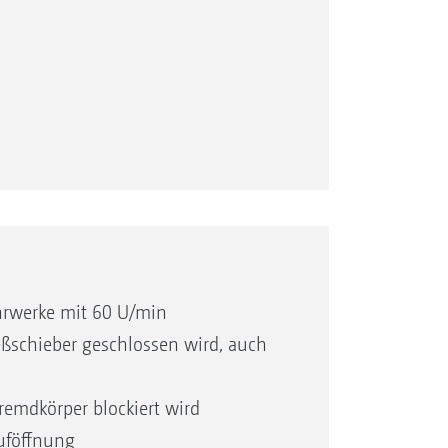
ol, ArgusTwin
 bis 650 kg/min
ufel
hrwerke mit 60 U/min
r Arbeitsbreite von 36 m
ießschieber geschlossen wird, auch
nd TS 30 für Arbeitsbreiten von 15
remdkörper blockiert wird
uföffnung