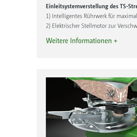
Einleitsystemverstellung des TS-S
1) Intelligentes Rührwerk für maxi
2) Elektrischer Stellmotor zur Versc
3) Einleitsystem zum Umsetzen der F
Weitere Informationen +
4) Elektrischer Stellmotor für die 
Bodengruppe vom TS-Streuwerk
5) Elektrischer Stellmotor zur Einstel
6) AutoTS-Getriebe, das Herzstück de
7) Komfortabler Wechsel zwischen Gr
8) Kurze Grenzstreuschaufel für scha
9) Lange Normalstreuschaufel für ho
TS-Streuscheibe
10) TS-Streuscheibe aus Edelstahl, mi
bis 54 m