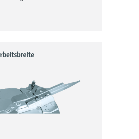
nheit für kontinuierlichen, präzisen
rbeitsbreite