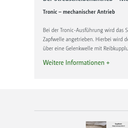
Mittelpunkt der Streuscheibe.
Tronic – mechanischer Antrieb
Mengeneffektfreie Dosieröffnung
Auf Grund der nierenförmigen Gestalt
Bei der Tronic-Ausführung wird das S
unverändert und präzise. Somit muss 
Zapfwelle angetrieben. Hierbei wird d
über eine Gelenkwelle mit Reibkuppl
geschützt. Durch ein zentrales Getri
Weitere Informationen +
Drehzahl des Traktors übersetzt, soda
erhöhte Drehzahl erfahren. Auf diese
Motordrehzahlen kraftstoffsparend au
gedüngt werden.
Ihre Vorteile
In Kombination mit dem elektrische