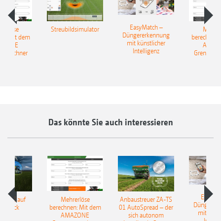
EasyMatch –
rerlöse
Streubildsimulator
Mehrer
Düngererkennung
en: Mit dem
berechnen:
mit künstlicher
AZONE
AMAZ
Intelligenz
reurechner
Grenzstre
Das könnte Sie auch interessieren
EasyMa
TILLE auf
Mehrerlöse
Anbaustreuer ZA-TS
Düngerer
pfdruck
berechnen: Mit dem
01 AutoSpread – der
mit künst
AMAZONE
sich autonom
Intelli