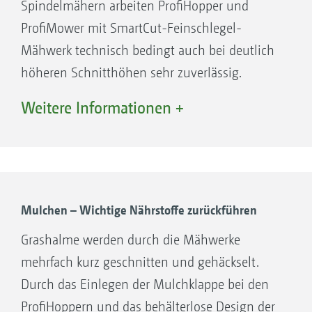
Spindelmähern arbeiten ProfiHopper und
ProfiMower mit SmartCut-Feinschlegel-
Mähwerk technisch bedingt auch bei deutlich
höheren Schnitthöhen sehr zuverlässig.
Das Mähwerk samt Förderstrecke bilden das
Sowohl im kurzen als auch im langen Gras
Weitere Informationen +
Herzstück des ProfiHopper, der als
liefern die Maschinen ein ausgezeichnetes
Feinschlegelmäher im Gegensatz zu üblichen
Schnittbild ab – bei nahezu allen
Spindelmähern oder Sichelmähern ein
Witterungsbedingungen und
deutlich besseres Arbeitsbild und bessere
Vegetationsbedingungen.
Schnittleistungen ermöglicht, während die
Maschinen mit dem BladeCut-Sichelmähwerk
Mulchen – Wichtige Nährstoffe zurückführen
Geräuschentwicklung deutlich reduziert ist.
sind besonders für kürzeres Gras geeignet.
Grashalme werden durch die Mähwerke
Das Mähsystem und Vertikutiersystem von
mehrfach kurz geschnitten und gehäckselt.
AMAZONE ist ein Garant für gepflegte
Durch das Einlegen der Mulchklappe bei den
Grünflächen. Nicht nur bei Sonnenschein,
ProfiHoppern und das behälterlose Design der