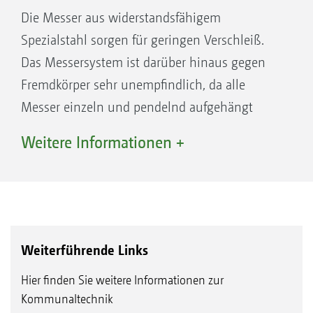
Überwachung zuverlässig Schäden an der
Die Messer aus widerstandsfähigem
Maschine verhindert, während die
Spezialstahl sorgen für geringen Verschleiß.
Geräuschentwicklung und Staubentwicklung
Das Messersystem ist darüber hinaus gegen
weitestgehend reduziert werden.
Fremdkörper sehr unempfindlich, da alle
Geräuscharmes, weitgehend staubfreies
Messer einzeln und pendelnd aufgehängt
Arbeiten mit höchster Schlagkraft und
sind. Der Tausch der Messer erfolgt beim
Weitere Informationen +
präzisem Arbeitsbild – komfortabel und
SmartCut-Mähwerk werkzeuglos, zeitsparend
bedienfreundlich. Der Mäher einer ganz
und sehr einfach.
anderen Leistungsklasse.
Wahlweise kann werkzeuglos die Mulchklappe
eingelegt werden. Dann bleibt das
Weiterführende Links
geschnittene und gehäckselte Mähgut auf der
gemähten Fläche liegen. Ebenso kann optional
Hier finden Sie weitere Informationen zur
das BladeCut-Sichelmähwerk für die
Kommunaltechnik