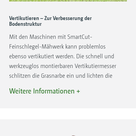
eingestellten Schnitthöhe millimetergenau ab.
Das Mähgut – Rasen, Wiesenblumen, Laub
Vertikutieren – Zur Verbesserung der
Bodenstruktur
oder anderes – wird nach der Aufnahme durch
Mit den Maschinen mit SmartCut-
die Querförderschnecke des PowerCompactor
Feinschlegel-Mähwerk kann problemlos
zur zentralen Längsförderschnecke
ebenso vertikutiert werden. Die schnell und
transportiert.
werkzeuglos montierbaren Vertikutiermesser
schlitzen die Grasnarbe ein und lichten die
Rasenoberfläche. Rasenfilz wird ausgekämmt,
Weitere Informationen +
aufgesammelt und gleichzeitig der Boden
gewalzt. Der durch das Vertikutieren
verbesserte Austausch von Licht, Luft, Wasser
und Nährstoffen führt zu einer wesentlichen
Verbesserung der Bodenstruktur.