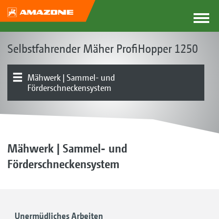
Selbstfahrender Mäher ProfiHopper 1250
Mähwerk | Sammel- und
Förderschneckensystem
Konzept | Vorteile
Produktübersicht
Behälter
Fahrwerk | Antrieb | Motor
Bedienung | Steuerung
Ausstattung
Kundenstimmen
ProfiHopper 1250 Special
Mähwerk | Sammel- und
Förderschneckensystem
Unermüdliches Arbeiten