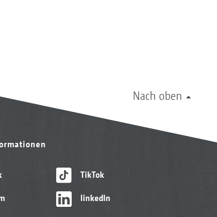
Nach oben
formationen
k
TikTok
am
linkedIn