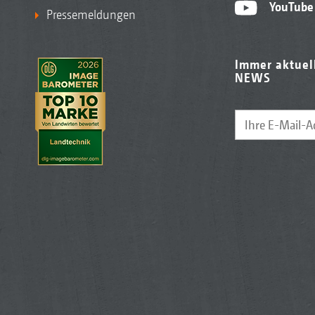
piel der Sitz „De Luxe“
Feuerlöscher
YouTube
Pressemeldungen
g
Immer aktuel
NEWS