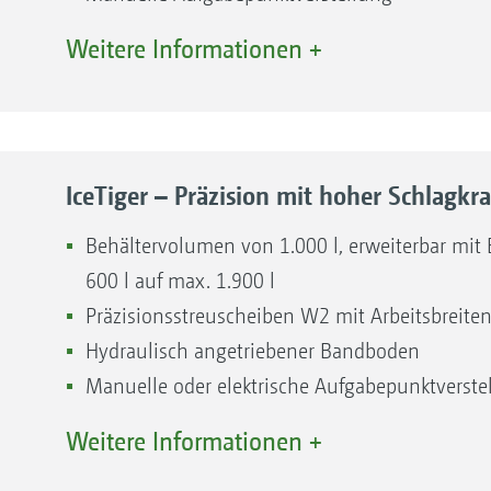
Komfortable und präzise Bedienung mit dem
Weitere Informationen +
2
IceTiger – Präzision mit hoher Schlagkra
Behältervolumen von 1.000 l, erweiterbar mit 
600 l auf max. 1.900 l
Präzisionsstreuscheiben W2 mit Arbeitsbreite
Hydraulisch angetriebener Bandboden
Manuelle oder elektrische Aufgabepunktverst
Komfortable und präzise Bedienung mit dem b
Weitere Informationen +
Bediencomputer EasySet 2 oder dem moderne