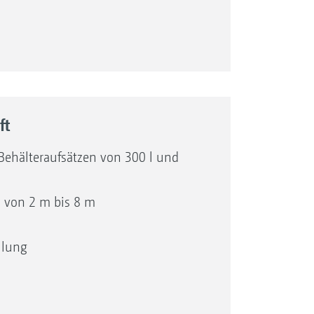
 modernen Bediencomputer EasySet
ft
Behälteraufsätzen von 300 l und
n von 2 m bis 8 m
ellung
edienerfreundlichen
n ISOBUS-Bedienterminal AmaTron