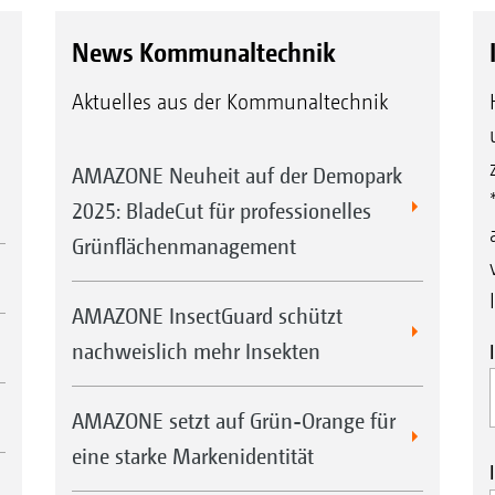
sowie einer Behälterinnenkamera zur Füllsta
Wichtiger Staubschutz
News Kommunaltechnik
Verhindert die Ablagerung von korrosivem S
Aktuelles aus der Kommunaltechnik
Komfortable Abdeckschwenkplane
Schützt das Streugut vor Schmutz und Wasser
AMAZONE Neuheit auf der Demopark
Kontrollfenster einen direkten Blick in den
2025: BladeCut für professionelles
Perfekte Beleuchtung
Grünflächenmanagement
Beleuchtung für die Straßenfahrt, Runduml
und Arbeitsbeleuchtung mit LED-Leuchten, 
AMAZONE InsectGuard schützt
Leuchten unempfindlicher gegen das Eindrin
nachweislich mehr Insekten
Umschaltbare LED-Arbeitsbeleuchtung: Rot h
fliegendem Salz zu unterscheiden. Weiß sorgt 
AMAZONE setzt auf Grün-Orange für
den Streufächer.
eine starke Markenidentität
Praktische Trittstufe