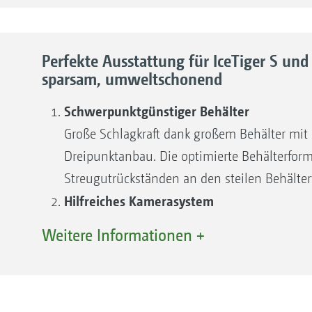
4
Perfekte Ausstattung für IceTiger S und 
sparsam, umweltschonend
Schwerpunktgünstiger Behälter
Große Schlagkraft dank großem Behälter mi
Dreipunktanbau. Die optimierte Behälterfor
Streugutrückständen an den steilen Behält
Hilfreiches Kamerasystem
Möglichkeit zum Anschluss einer Rückfahrka
Weitere Informationen +
sowie einer Behälterinnenkamera zur Füllsta
Einfache Wartung und Reinigung
Möglichkeit zum Anschluss einer Rückfahrka