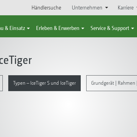
Händlersuche
Unternehmen
Karriere
u & Einsatz
Erleben & Erwerben
Service & Support
ceTiger
Typen – IceTiger S und IceTiger
Grundgerät | Rahmen |