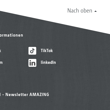
Nach oben
formationen
k
TikTok
am
linkedIn
l - Newsletter AMAZING