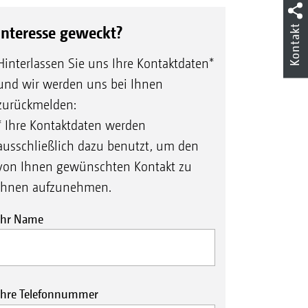
ndskontrolle.
Kontakt
Interesse geweckt?
alzstaub am Heck des Traktors.
Hinterlassen Sie uns Ihre Kontaktdaten*
und wir werden uns bei Ihnen
 und bietet durch ein integriertes
zurückmelden:
 Behälterinnenraum.
* Ihre Kontaktdaten werden
ausschließlich dazu benutzt, um den
euchte, Behälterinnenbeleuchtung
von Ihnen gewünschten Kontakt zu
die gegenüber konventionellen
Ihnen aufzunehmen.
gen von Salzwasser sind.
Ihr Name
ilft, herabfallenden Schnee von
bei Glätte für eine breite Sicht auf
Ihre Telefonnummer