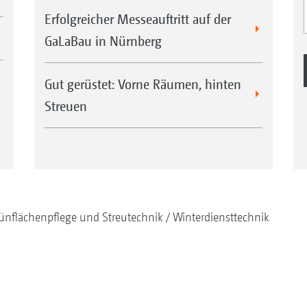
Zum Kontrollieren der Funktionen und des B
Erfolgreicher Messeauftritt auf der
Hochwertige Materialien
GaLaBau in Nürnberg
Förderorgan, Streuteller und Rutsche sind au
Edelstahl gefertigt.
Gut gerüstet: Vorne Räumen, hinten
Komfortable Rollvorrichtung
Streuen
4 Räder erleichtern das Manövrieren des Ice
Abkuppeln.
ünflächenpflege und Streutechnik
Winterdiensttechnik