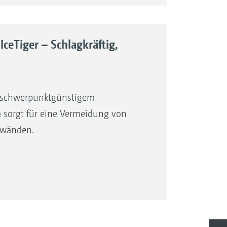
IceTiger – Schlagkräftig,
t schwerpunktgünstigem
m sorgt für eine Vermeidung von
erwänden.
mera mit Sicht auf den Streufächer
ndskontrolle.
mera mit Sicht auf den Streufächer