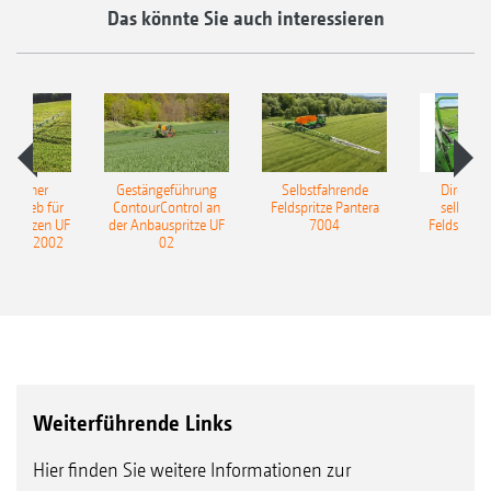
Das könnte Sie auch interessieren
ulischer
Gestängeführung
Selbstfahrende
DirectInj
ntrieb für
ContourControl an
Feldspritze Pantera
selbstfa
uspritzen UF
der Anbauspritze UF
7004
Feldspritze
nd UF 2002
02
Weiterführende Links
Hier finden Sie weitere Informationen zur