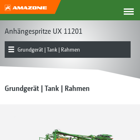
Anhängespritze UX 11201
Grundgerät | Tank | Rahmen
Produktübersicht
Einspülbehälter | Pumpe
Fahrwerk | Deichsel | Lenkung
Gestänge | Gestängeführung
Teilbreitenschaltung | Einzeldüsenschaltung
Düsen | Schleppschläuche
Elektronik | Terminals | Software
Grundgerät | Tank | Rahmen