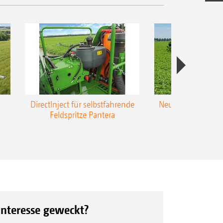
DirectInject für selbstfahrende
Neue Super-L3-Ges
Feldspritze Pantera
bis 48 m Arbei
Interesse geweckt?