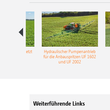
-L3-Gestänge jetzt
Hydraulischer Pumpenantrieb
m Arbeitsbreite
für die Anbauspritzen UF 1602
und UF 2002
Weiterführende Links