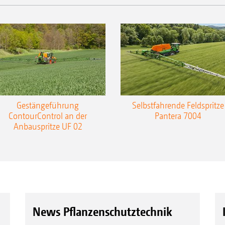
Gestängeführung
Selbstfahrende Feldspritze
ContourControl an der
Pantera 7004
Anbauspritze UF 02
News Pflanzenschutztechnik