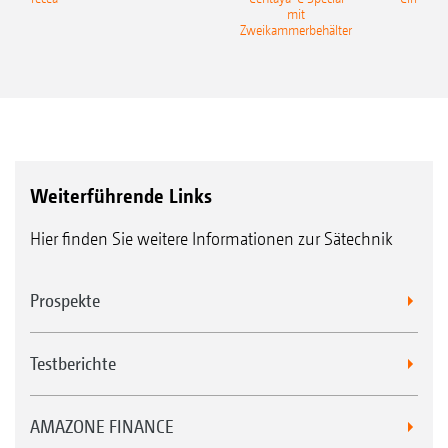
die sie säen muss. Diese Maschine hat unsere
mit
Gra
Zweikammerbehälter
Erwartungen voll und ganz erfüllt.“
Weiterführende Links
Hier finden Sie weitere Informationen zur Sätechnik
Prospekte
Testberichte
AMAZONE FINANCE