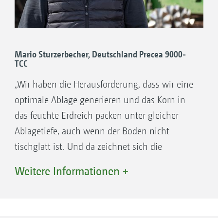
Mario Sturzerbecher, Deutschland Precea 9000-
TCC
„Wir haben die Herausforderung, dass wir eine
optimale Ablage generieren und das Korn in
das feuchte Erdreich packen unter gleicher
Ablagetiefe, auch wenn der Boden nicht
tischglatt ist. Und da zeichnet sich die
Maschine durch ruhigen Lauf und perfekte
Weitere Informationen +
Ablage aus. Für Fahrten mit Applikationskarte
einfach Stick in den AmaTron 4 stecken, Karte
einlesen und fertig.“