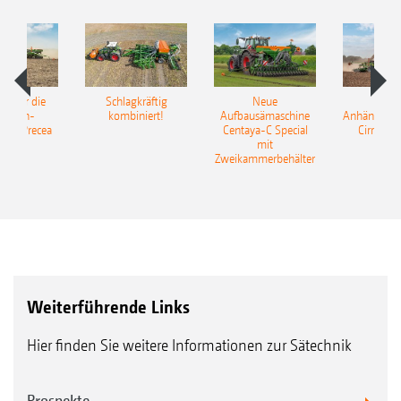
pot für die
Schlagkräftig
Neue
Neu
elkorn-
kombiniert!
Aufbausämaschine
Anhängesäk
ine Precea
Centaya-C Special
Cirrus 9
mit
Gra
Zweikammerbehälter
Weiterführende Links
Hier finden Sie weitere Informationen zur Sätechnik
Prospekte