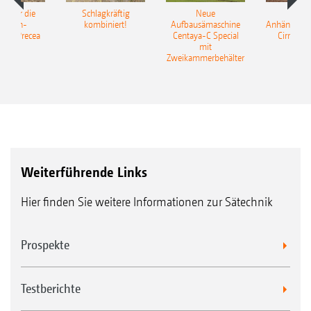
pot für die
Schlagkräftig
Neue
Neu
elkorn-
kombiniert!
Aufbausämaschine
Anhängesäk
ine Precea
Centaya-C Special
Cirrus 9
mit
Gra
Zweikammerbehälter
Weiterführende Links
Hier finden Sie weitere Informationen zur Sätechnik
Prospekte
Testberichte