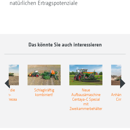
natürlichen Ertragspotenziale
Das könnte Sie auch interessieren
pot für die
Schlagkräftig
Neue
Neu
elkorn-
kombiniert!
Aufbausämaschine
Anhängesäk
ine Precea
Centaya-C Special
Cirrus 9
mit
Gra
Zweikammerbehälter