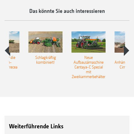
Das könnte Sie auch interessieren
pot für die
Schlagkräftig
Neue
Neu
elkorn-
kombiniert!
Aufbausämaschine
Anhängesäk
ine Precea
Centaya-C Special
Cirrus 9
mit
Gra
Zweikammerbehälter
Weiterführende Links