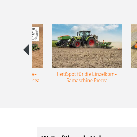
AZONE Anhänge-
FertiSpot für die Einzelkorn-
Sämaschine Precea-
Sämaschine Precea
TCC