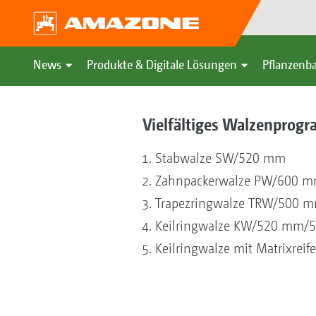
News
Produkte & Digitale Lösungen
Pflanzenba
Vielfältiges Walzenprogr
Stabwalze SW/520 mm
Zahnpackerwalze PW/600 
Trapezringwalze TRW/500
Keilringwalze KW/520 mm/
Keilringwalze mit Matrixre