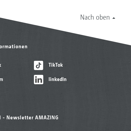
Nach oben
formationen
k
TikTok
am
linkedIn
l - Newsletter AMAZING