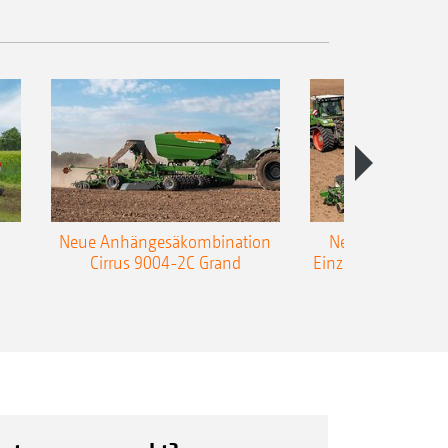
Neue Anhängesäkombination
Neue AMAZONE 
Cirrus 9004-2C Grand
Einzelkorn-Sämasc
TCC