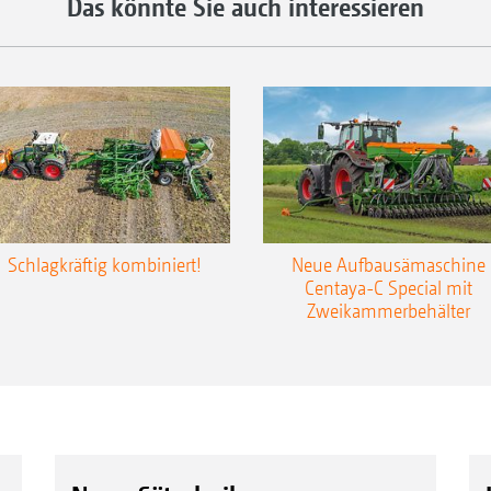
Das könnte Sie auch interessieren
Schlagkräftig kombiniert!
Neue Aufbausämaschine
Centaya-C Special mit
Zweikammerbehälter