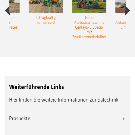
pot für die
Schlagkräftig
Neue
Neu
elkorn-
kombiniert!
Aufbausämaschine
Anhängesäk
ine Precea
Centaya-C Special
Cirrus 9
mit
Gra
Zweikammerbehälter
Weiterführende Links
Hier finden Sie weitere Informationen zur Sätechnik
Prospekte