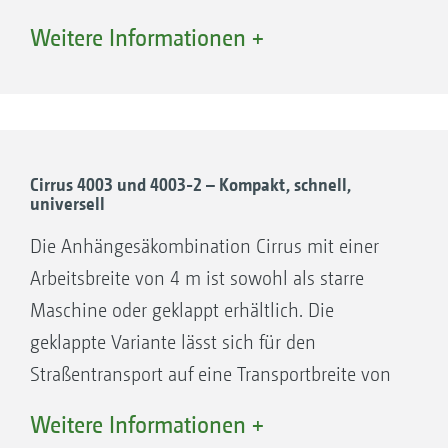
2 um 550 mm geringere Achsabstand
Weitere Informationen +
ermöglicht in Verbindung mit der Anhängung
im Unterlenker eine enorme Wendigkeit. So ist
auch bei kleinem Vorgewende ein effizientes
Arbeiten möglich. Mit einem Behältervolumen
von 3.000 l und der Höchstgeschwindigkeit
Cirrus 4003 und 4003-2 – Kompakt, schnell,
universell
von 40 km/h ist die Cirrus Compact besonders
für Betriebe geeignet, die keine Kapazitäten für
Die Anhängesäkombination Cirrus mit einer
eine Feldrandbefüllung haben. Entsprechend
Arbeitsbreite von 4 m ist sowohl als starre
der länderspezifischen
Maschine oder geklappt erhältlich. Die
Straßenverkehrsvorschriften gibt es die Cirrus
geklappte Variante lässt sich für den
mit ungebremstem Fahrwerk, mit Druckluft-
Straßentransport auf eine Transportbreite von
Bremssystem, Einleitungsbremssystem oder
3 m einklappen.
Weitere Informationen +
Zweileitungsbremssystem.