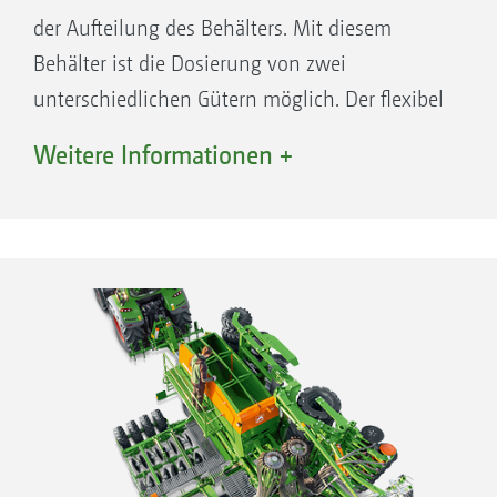
der Aufteilung des Behälters. Mit diesem
Behälter ist die Dosierung von zwei
unterschiedlichen Gütern möglich. Der flexibel
einsetzbare Behälter mit einem Volumen von
Double-Shoot: Ablage von 2 Ausbringgütern auf 2
Weitere Informationen +
Horizonte mit Oberflächenausbringung
4.000 l kann nur für Saatgut oder auch in
Kombination mit Dünger oder anderen
Saatgütern genutzt werden.
Kombination Single- und Double-Shoot: Ablage von 2