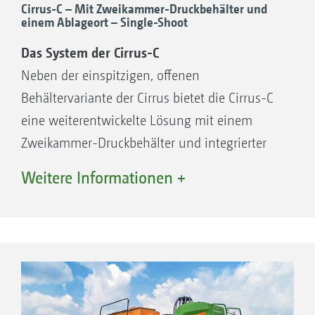
Cirrus-C – Mit Zweikammer-Druckbehälter und
einem Ablageort – Single-Shoot
Das System der Cirrus-C
Neben der einspitzigen, offenen
Behältervariante der Cirrus bietet die Cirrus-C
eine weiterentwickelte Lösung mit einem
Zweikammer-Druckbehälter und integrierter
Förderstrecke. Soll beispielsweise zusätzlich
Weitere Informationen +
Die Cirrus 6003-2 mit einspitzigem Saatgutbehälter
zum Saatgut auch Dünger ausgebracht
werden, ermöglicht die Cirrus-C mit
Arbeitsbreiten von 4 bis 6 m die gleichzeitige
Dosierung zweier unterschiedlicher
Ausbringgüter. In diesem Fall wird das zweite
Ausbringgut – wie etwa Dünger – im Single-