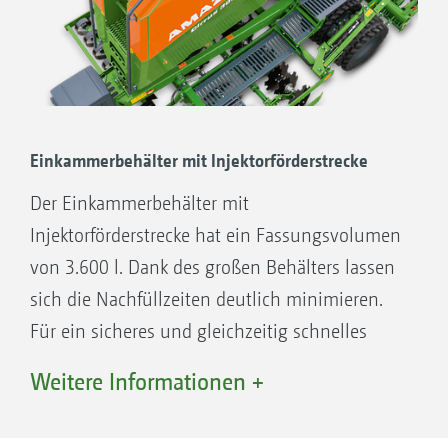
Nur Saat
Einkammerbehälter mit Injektorförderstrecke
Der Einkammerbehälter mit
Injektorförderstrecke hat ein Fassungsvolumen
von 3.600 l. Dank des großen Behälters lassen
sich die Nachfüllzeiten deutlich minimieren.
Für ein sicheres und gleichzeitig schnelles
Verschließen sorgt eine Rollplane. Bei dieser
Weitere Informationen +
Single-Shoot: Ablage von 2 Ausbringgütern auf einen
Variante handelt es sich um eine einfache
Horizont
Ausstattung, die zur Ausbringung eines