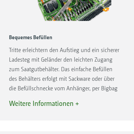
Ausbringgütern auf 2 Horizonte mit
Mengenaufteilung
Bequemes Befüllen
Tritte erleichtern den Aufstieg und ein sicherer
Ladesteg mit Geländer den leichten Zugang
zum Saatgutbehälter. Das einfache Befüllen
des Behälters erfolgt mit Sackware oder über
die Befüllschnecke vom Anhänger, per Bigbag
oder mit der Ladeschaufel.
Triple-Shoot: Ablage von 3 Ausbringgütern auf 3
Weitere Informationen +
Horizonte
Befüllschnecke
Alle Verfahren auf einen Blick
Mit der optionalen hydraulisch schwenkbaren