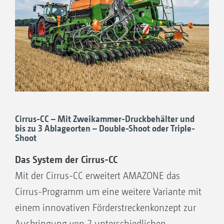
Shoot-Verfahren gemeinsam mit dem Saatgut
in einer Reihe abgelegt. Der Behälter der
Cirrus-C hat ein Volumen von 4.000 l und ist
im Verhältnis 40 : 60 aufgeteilt.
Cirrus-CC – Mit Zweikammer-Druckbehälter und
bis zu 3 Ablageorten – Double-Shoot oder Triple-
Shoot
Das System der Cirrus-CC
Mit der Cirrus-CC erweitert AMAZONE das
Zweikammer-Druckbehälter für Saatgut und Dünger
Cirrus-Programm um eine weitere Variante mit
einem innovativen Förderstreckenkonzept zur
Ausbringung von 2 unterschiedlichen