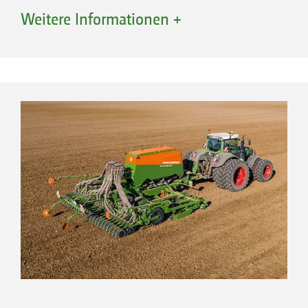
weiterempfehlen! Sie ist sehr leichtzügig
Weitere Informationen +
und im Vergleich zu anderen Maschinen
sehr leicht einzustellen!“
(Landwirt Andreas Benke · 08/2021)
Prinzip Cirrus – Einspitziger Saatgutbehälter für
Saatgut