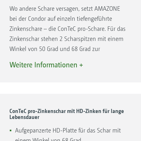
Wo andere Schare versagen, setzt AMAZONE
bei der Condor auf einzeln tiefengeführte
Zinkenschare – die ConTeC pro-Schare. Für das
Zinkenschar stehen 2 Scharspitzen mit einem
Winkel von 50 Grad und 68 Grad zur
Verfügung. Für die meisten Böden gewährt die
Weitere Informationen +
Scharspitze mit einem Anstellwinkel von 68
Grad besten Einzug in den Boden und somit
das sichere Erreichen der Ablagetiefe. Auf sehr
harten Böden kommt die flache Scharspitze
mit einem Winkel von 50 Grad zum Einsatz.
ConTeC pro-Zinkenschar mit HD-Zinken für lange
Lebensdauer
Vorteile:
Aufgepanzerte HD-Platte für das Schar mit
Weniger Bodenbewegung beim Öffnen der
einem Winkel von 68 Grad