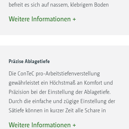
befreit es sich auf nassem, klebrigem Boden
Standard: 68-Grad-Winkel
eigenständig von Schmutz, während es
Weitere Informationen +
gleichzeitig unter trockenen Bedingungen
eine zuverlässige Rückverfestigung des Bodens
gewährleistet.
2. Vollschaumrad – Rundprofil
Dieses robuste Rad ist besonders für harte
Präzise Ablagetiefe
Einsatzbedingungen bei Trockenheit und
Die ConTeC pro-Arbeitstiefenverstellung
widerstandsfähigen Stoppeln geeignet. Das
gewährleistet ein Höchstmaß an Komfort und
Risiko von geplatzten Rädern und Ausfallzeiten
Präzision bei der Einstellung der Ablagetiefe.
50-Grad-Winkel für den tiefen Einzug auf sehr
entfällt. Das harte Rad sorgt zudem für eine
Durch die einfache und zügige Einstellung der
harten Böden
optimale Rückverfestigung des Bodens in der
Sätiefe können in kurzer Zeit alle Schare in
Säfurche.
ihrer Ablagetiefe geändert werden.
Weitere Informationen +
3. Vollschaumrad – Dreiecksprofil