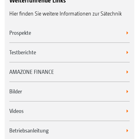
Weiterführende Links
einem Reihenabstand von 25 cm.
Betriebsmitteleinsparungen, wie Saatgut
Hier finden Sie weitere Informationen zur Sätechnik
und Dünger
Prospekte
Testberichte
AMAZONE FINANCE
Bilder
Videos
Betriebsanleitung