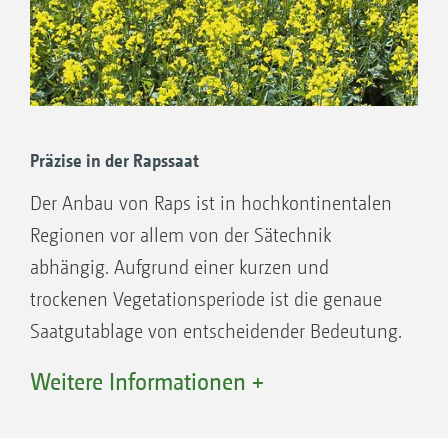
cm Reihenabstand möglich
Reihenweite 31,3/33,3 cm
Präzise in der Rapssaat
Reihenweiten von 31,3/33,3 cm empfehlen
sich eher bei sehr trockenen Bedingungen.
Der Anbau von Raps ist in hochkontinentalen
Geringere Saatmengen mit großen
Regionen vor allem von der Sätechnik
Reihenabständen führen zu sehr vitalen
abhängig. Aufgrund einer kurzen und
Einzelpflanzen
trockenen Vegetationsperiode ist die genaue
Pflanzen steht ein Maximum an Wasser zur
Saatgutablage von entscheidender Bedeutung.
Verfügung
Eine präzise Ablage des Saatguts ist mit den
Weitere Informationen +
Effektive Risikominimierung frühzeitiger
einzeln in der Tiefe geführten ConTeC pro-
Notreife und massiver Ertragseinbußen
Scharen möglich. Zusätzlich zur Ablagetiefe