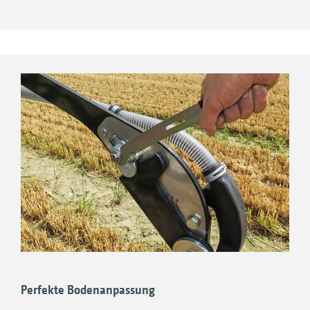
Dank seiner Keilform bietet dieses Rad unter
Ihre Vorteile
extrem trockenen Bedingungen und auf
Präzise und einfache Einstellung der
leichten Böden maximalen Anpressdruck.
Ablagetiefe von 1 bis 10 cm
Besonders bei der Saat in harte Stoppeln zeigt
Schnellstmögliche Anpassung auf
sich seine hohe Widerstandsfähigkeit als
unterschiedliche Saatgüter und
Vorteil.
Witterungsverhältnisse möglich
4. Walkrad
Die Einstellung ist klar und einfach
Das Walkrad ist der wahre Allrounder. Die dicke
verständlich
Gummiwandung macht es äußerst
widerstandsfähig gegenüber harten Stoppeln.
Unter trockenen Bedingungen sorgt das
Walkrad für eine hervorragende
Rückverfestigung des Bodens. Dank einer
Perfekte Bodenanpassung
Luftkammer bietet es zudem ein optimales