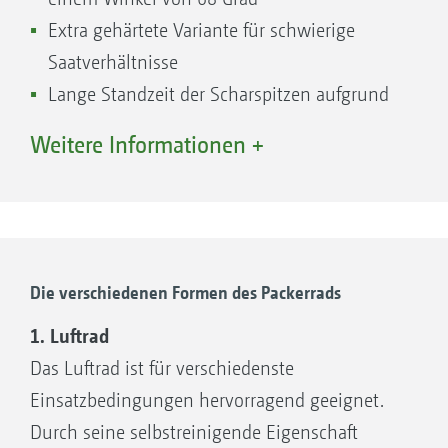
Säfurche, um Bodenfeuchte zu erhalten
Extra gehärtete Variante für schwierige
Erzeugung von mehr Feinerde, um
Saatverhältnisse
optimalen Kontakt zwischen Boden und
Lange Standzeit der Scharspitzen aufgrund
Saatgut herzustellen
von Hartmetalllegierung an der Vorderseite
Weitere Informationen +
Zuverlässige Räumung der Säfurche, sodass
der Hair-Pinning-Effekt, das Eindrücken des
Strohs in die Säfurche, verhindert wird
Exakte vertikale Bodenanpassung der
ConTeC pro-Zinkenschare durch
Die verschiedenen Formen des Packerrads
nachlaufende Packerräder
1. Luftrad
Optimaler Bodenschluss und
Das Luftrad ist für verschiedenste
Rückverfestigung in Trockengebieten
Einsatzbedingungen hervorragend geeignet.
Durch seine selbstreinigende Eigenschaft