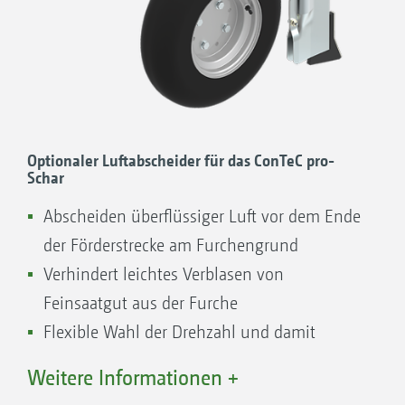
Ihre Vorteile
Ausgleich von Bodenunebenheiten von bis
zu 65 cm bei gleichbleibender Saattiefe
Geringe Störanfälligkeit
Schardruck-Fernverstellung aus der
Traktorkabine
Optionaler Luftabscheider für das ConTeC pro-
Schar
Sehr hoher Schardruck von bis zu 120 kg
Verstopfungsfreies Arbeiten aufgrund des
Abscheiden überflüssiger Luft vor dem Ende
großen Scharabstands von 20 cm und der
der Förderstrecke am Furchengrund
Rahmenhöhe von 80 cm
Verhindert leichtes Verblasen von
Feinsaatgut aus der Furche
Flexible Wahl der Drehzahl und damit
weniger Nachregulieren bei Saatgutwechsel
Weitere Informationen +