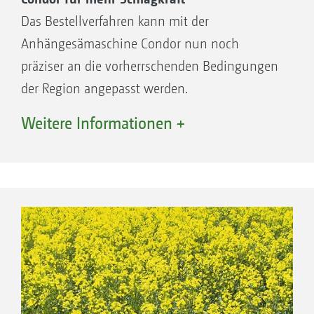
Das Bestellverfahren kann mit der
Anhängesämaschine Condor nun noch
präziser an die vorherrschenden Bedingungen
der Region angepasst werden.
Weitere Informationen +
Reihenweite 25 cm
Reihenweiten von 25 cm bieten sich eher in
feuchten Steppenregionen an.
Höhere Saatmengen möglich
Standraumverteilung und größeres
Wasserangebot schaffen optimale
Voraussetzungen für Wachstum und
minimieren Konkurrenz innerhalb der Reihe
Mechanische Unkrautregulierung durch 25