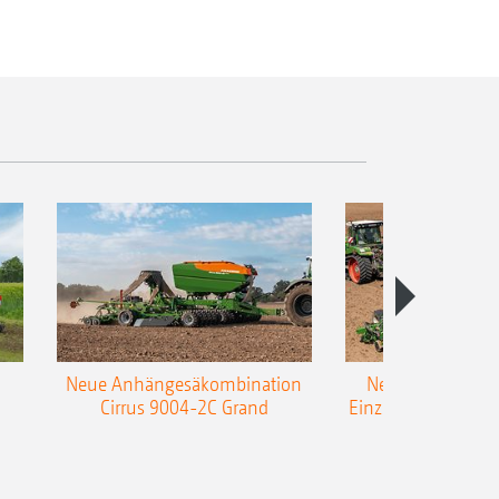
Neue Anhängesäkombination
Neue AMAZONE 
Cirrus 9004-2C Grand
Einzelkorn-Sämasc
TCC