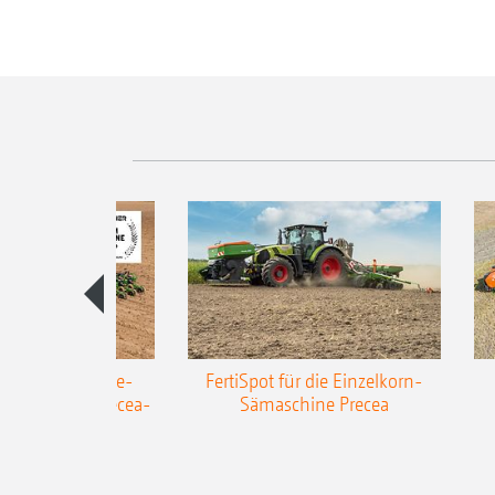
AZONE Anhänge-
FertiSpot für die Einzelkorn-
Sämaschine Precea-
Sämaschine Precea
TCC