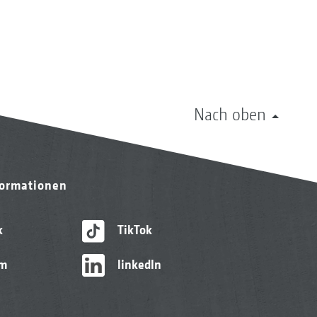
Nach oben
formationen
k
TikTok
am
linkedIn