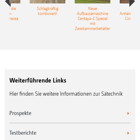
pot für die
Schlagkräftig
Neue
Neu
elkorn-
kombiniert!
Aufbausämaschine
Anhängesäk
ine Precea
Centaya-C Special
Cirrus 9
mit
Gra
Zweikammerbehälter
Weiterführende Links
Hier finden Sie weitere Informationen zur Sätechnik
Prospekte
Testberichte