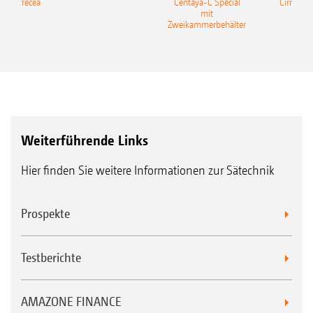
ine Precea
Centaya-C Special
Cirrus 9
mit
Gra
Zweikammerbehälter
Weiterführende Links
Hier finden Sie weitere Informationen zur Sätechnik
Prospekte
Testberichte
AMAZONE FINANCE