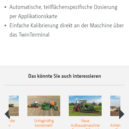
Automatische, teilflächenspezifische Dosierung
per Applikationskarte
Einfache Kalibrierung direkt an der Maschine über
das TwinTerminal
Das könnte Sie auch interessieren
pot für die
Schlagkräftig
Neue
Neu
elkorn-
kombiniert!
Aufbausämaschine
Anhängesäk