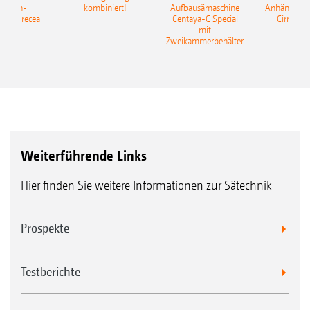
elkorn-
kombiniert!
Aufbausämaschine
Anhängesäk
ine Precea
Centaya-C Special
Cirrus 9
mit
Gra
Zweikammerbehälter
Weiterführende Links
Hier finden Sie weitere Informationen zur Sätechnik
Prospekte
Testberichte