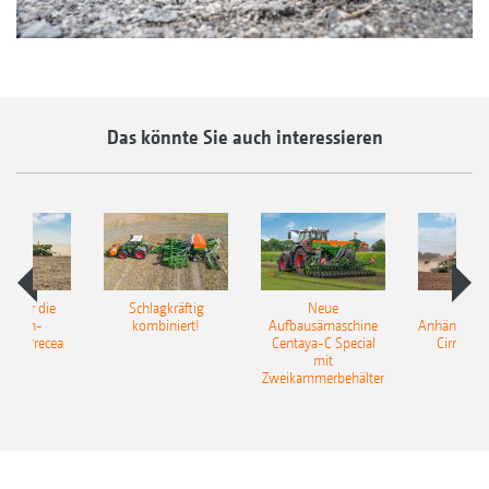
Das könnte Sie auch interessieren
pot für die
Schlagkräftig
Neue
Neu
elkorn-
kombiniert!
Aufbausämaschine
Anhängesäk
ine Precea
Centaya-C Special
Cirrus 9
mit
Gra
Zweikammerbehälter