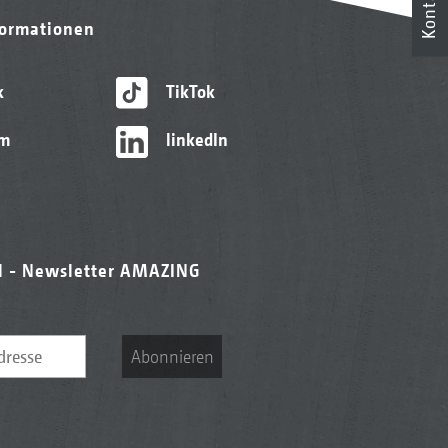
Kontakt
formationen
k
TikTok
am
linkedIn
l - Newsletter AMAZING
Abonnieren