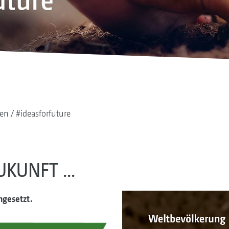
ten
#ideasforfuture
KUNFT ...
mgesetzt.