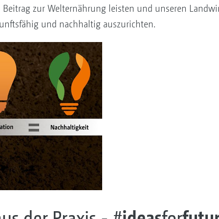
eitrag zur Welternährung leisten und unseren Landw
kunftsfähig und nachhaltig auszurichten.
us der Praxis - #
ideas
for
futu