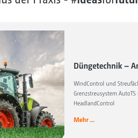
Düngetechnik – A
WindControl und Streufä
Grenzstreusystem AutoT
HeadlandControl
Mehr ...