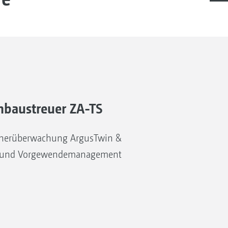
nbaustreuer ZA-TS
cherüberwachung ArgusTwin &
S und Vorgewendemanagement