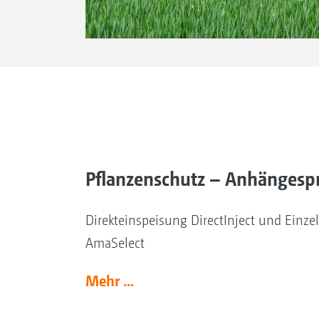
Pflanzenschutz – Anhängespr
Direkteinspeisung DirectInject und Einz
AmaSelect
Mehr ...