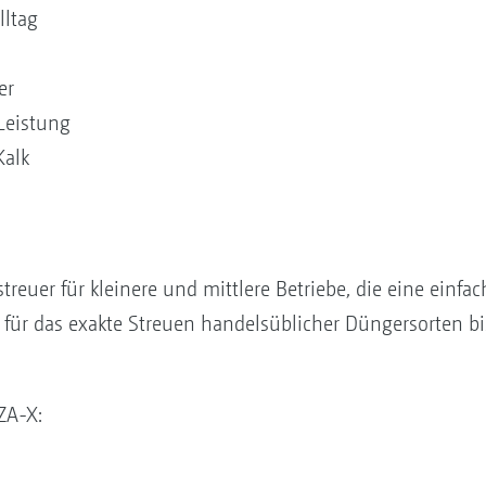
lltag
er
Leistung
Kalk
treuer für kleinere und mittlere Betriebe, die eine einfa
h für das exakte Streuen handelsüblicher Düngersorten bi
ZA-X: