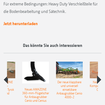
Für extreme Bedingungen: Heavy Duty Verschleißteile für
die Bodenbearbeitung und Sätechnik.
Jetzt herunterladen
Das könnte Sie auch interessieren
 AMAZONE
Der neue klappbare
Neue AM
sattel-
und universell
Kompaktsch
Neues AMAZONE
pflug Tyrok
einsetzbare
Catros
360-mm-Flügelschar
 Onland
Anbaugrubber Cenio
für Anbaugrubber
4000-2
Cenio und Cenius