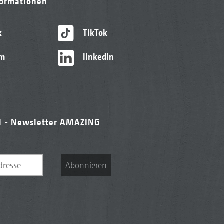
formationen
k
TikTok
am
linkedIn
l - Newsletter AMAZING
Abonnieren