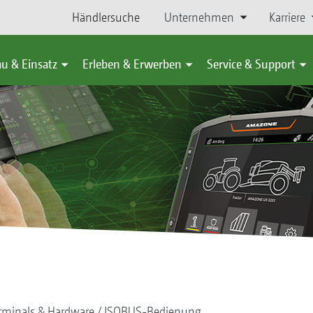
Händlersuche
Unternehmen
Karriere
u & Einsatz
Erleben & Erwerben
Service & Support
rminals & Hardware
ISOBUS-Bedienung