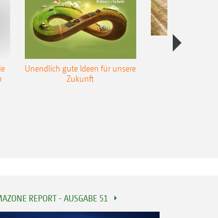
Produktfi
Bodenbearb
ie
Unendlich gute Ideen für unsere
n
Zukunft
AZONE REPORT - AUSGABE 51