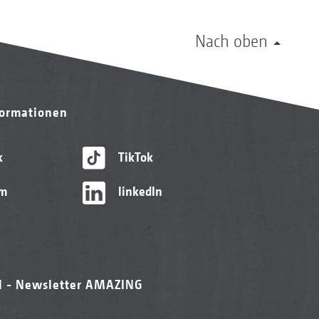
Nach oben
formationen
k
TikTok
am
linkedIn
l - Newsletter AMAZING