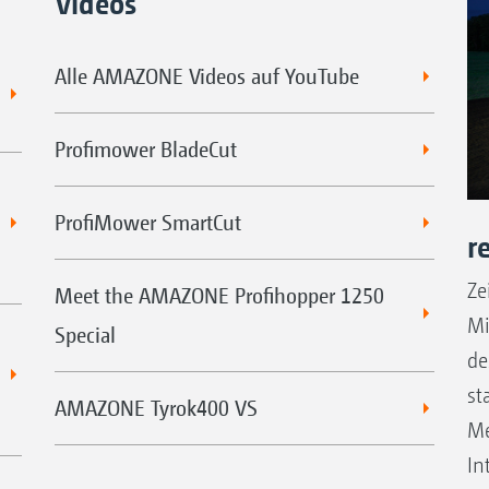
Videos
Alle AMAZONE Videos auf YouTube
Profimower BladeCut
ProfiMower SmartCut
r
Ze
Meet the AMAZONE Profihopper 1250
Mi
Special
de
st
AMAZONE Tyrok400 VS
Me
In