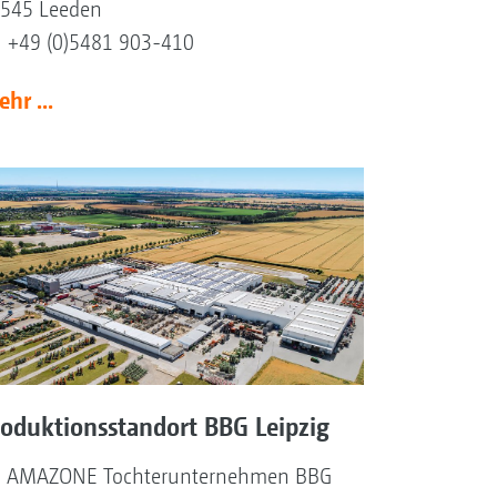
545 Leeden
l +49 (0)5481 903-410
hr ...
roduktionsstandort BBG Leipzig
 AMAZONE Tochterunternehmen BBG