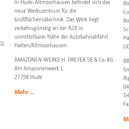
In Hude-Altmoorhausen befindet sich das
Bo
neue Werkszentrum für die
Co
Großflächensätechnik. Das Werk liegt
Bo
verkehrsgünstig an der A28 in
Sc
unmittelbarer Nähe der Autobahnabfahrt
Ha
KG
Hatten/Altmoorhausen.
UG
AMAZONEN-WERKE H. DREYER SE & Co. KG
BB
Am Amazonenwerk 1
Gm
27798 Hude
Ri
04
Mehr ...
Te
Fa
M