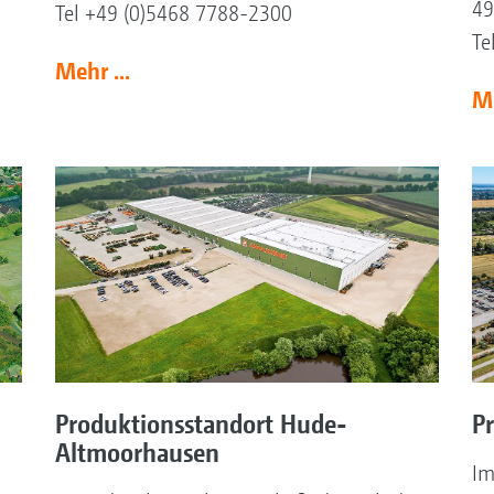
49
Tel +49 (0)5468 7788-2300
Te
Mehr ...
Me
Produktionsstandort Hude-
P
Altmoorhausen
Im