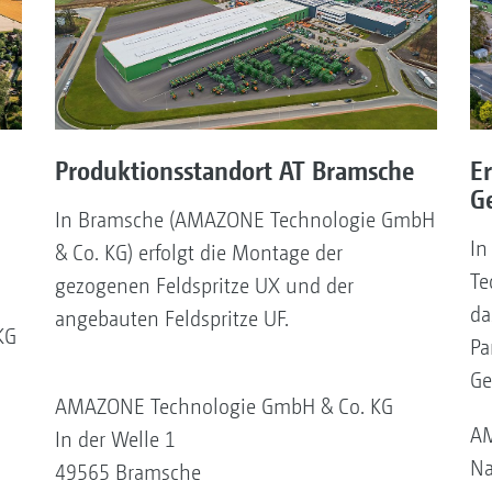
Produktionsstandort AT Bramsche
E
G
In Bramsche (AMAZONE Technologie GmbH
In
& Co. KG) erfolgt die Montage der
Te
gezogenen Feldspritze UX und der
da
angebauten Feldspritze UF.
KG
Pa
Ge
AMAZONE Technologie GmbH & Co. KG
AM
In der Welle 1
Na
49565 Bramsche