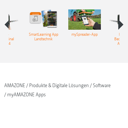
OBUS-
SmartLearning App
mySpreader-App
ISOB
nterminal
Landtechnik
Bediente
Tron 4
AmaTr
AMAZONE
Produkte & Digitale Lösungen
Software
myAMAZONE Apps