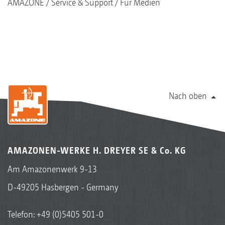
AMAZONE
Service & Support
Für Medien
Nach oben
AMAZONEN-WERKE H. DREYER SE & Co. KG
Am Amazonenwerk 9-13
D-49205 Hasbergen - Germany
Telefon:
+49 (0)5405 501-0