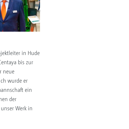
ektleiter in Hude
entaya bis zur
r neue
ich wurde er
mannschaft ein
nen der
 unser Werk in