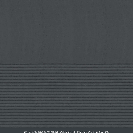
© 2026 AMAZONEN-WERKE H. DREYER SE & Co. KG