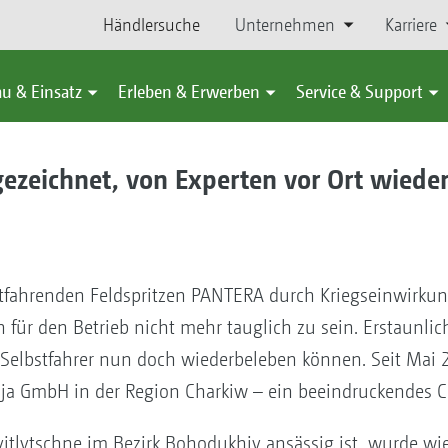
Händlersuche
Unternehmen
Karriere
u & Einsatz
Erleben & Erwerben
Service & Support
ezeichnet, von Experten vor Ort wied
stfahrenden Feldspritzen PANTERA durch Kriegseinwirku
 für den Betrieb nicht mehr tauglich zu sein. Erstaunlic
bstfahrer nun doch wiederbeleben können. Seit Mai 20
wnja GmbH in der Region Charkiw – ein beeindruckendes
itlytschne im Bezirk Bohodukhiv ansässig ist, wurde wie