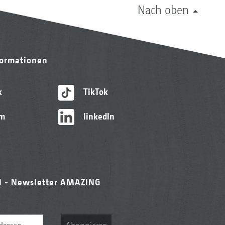
Nach oben
formationen
k
TikTok
am
linkedIn
l - Newsletter AMAZING