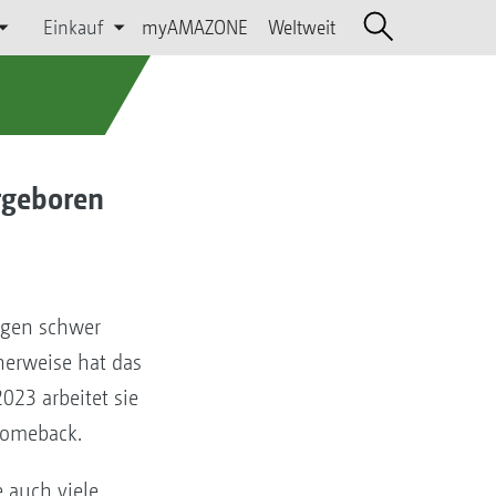
Einkauf
myAMAZONE
Weltweit
ergeboren
ngen schwer
herweise hat das
23 arbeitet sie
 Comeback.
 auch viele