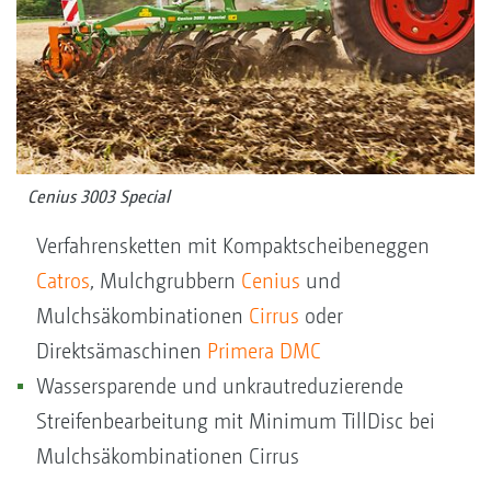
Cenius 3003 Special
Verfahrensketten mit Kompaktscheibeneggen
Catros
, Mulchgrubbern
Cenius
und
Mulchsäkombinationen
Cirrus
oder
Direktsämaschinen
Primera DMC
Wassersparende und unkrautreduzierende
Streifenbearbeitung mit Minimum TillDisc bei
Mulchsäkombinationen Cirrus