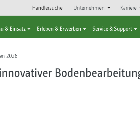
Händlersuche
Unternehmen
Karriere
u & Einsatz
Erleben & Erwerben
Service & Support
en 2026
innovativer Bodenbearbeitun