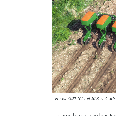
Precea 7500-TCC mit 10 PreTeC-Sch
Die Einzelkorn-Sämaschine Pre