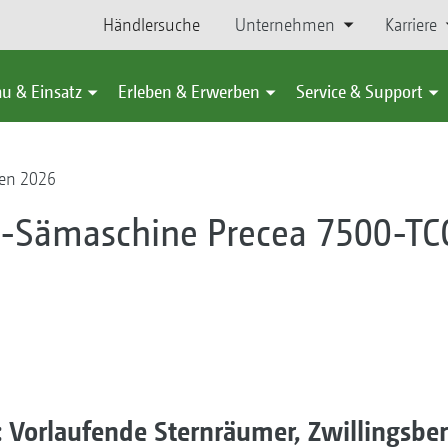
Händlersuche
Unternehmen
Karriere
u & Einsatz
Erleben & Erwerben
Service & Support
en 2026
n-Sämaschine Precea 7500-TC
 Vorlaufende Sternräumer, Zwillingsber