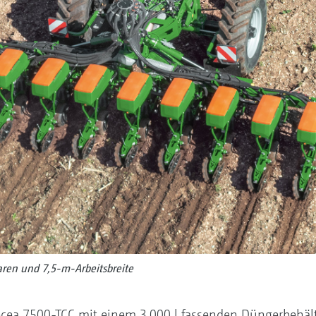
aren und 7,5-m-Arbeitsbreite
cea 7500-TCC mit einem 3.000 l fassenden Düngerbehälte