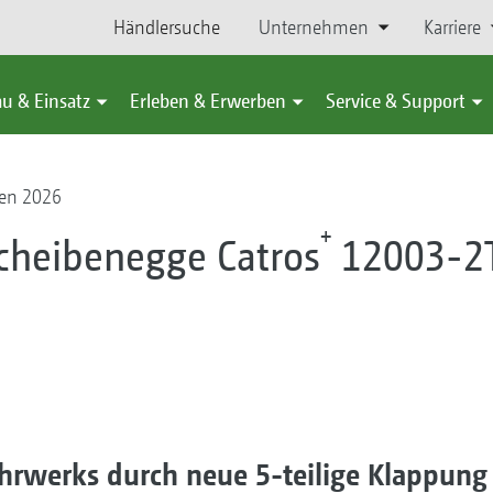
Händlersuche
Unternehmen
Karriere
u & Einsatz
Erleben & Erwerben
Service & Support
en 2026
+
heibenegge Catros
12003-2
ahrwerks durch neue 5-teilige Klappung